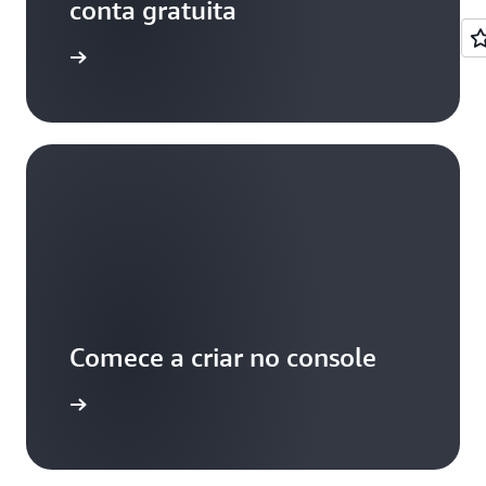
conta gratuita
astre-se
Comece a criar no console
aça login