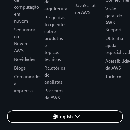
de
Conhecimen
de
JavaScript
computação
arquitetura
Visão
na AWS
em
geral do
Perguntas
nuvem
AWS
frequentes
Segurança
Support
sobre
na
produtos
Obtenha
Nuvem
e
ajuda
AWS
tópicos
especializa
Novidades
técnicos
Acessibilida
Blogs
Relatórios
da AWS
de
Comunicados
Jurídico
analistas
à
imprensa
Parceiros
da AWS
English