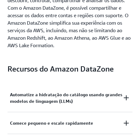
descobrir, controlar, compartilhar e analisar os dados.
Com o Amazon DataZone, é possível compartilhar e
acessar os dados entre contas e regiões com suporte. O
Amazon DataZone simplifica sua experiência com os
serviços da AWS, incluindo, mas não se limitando ao
Amazon Redshift, ao Amazon Athena, ao AWS Glue e ao
AWS Lake Formation.
Recursos do Amazon DataZone
Automatize a hidratação do catálogo usando grandes
modelos de linguagem (LLMs)
Automatize a curadoria de catálogos usando LLMs
Comece pequeno e escale rapidamente
para gerar automaticamente nomes comerciais para
seus dados estruturados, incluindo colunas, para