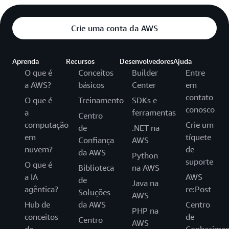
Crie uma conta da AWS
Aprenda
Recursos
Desenvolvedores
Ajuda
O que é
Conceitos
Builder
Entre
a AWS?
básicos
Center
em
contato
O que é
Treinamento
SDKs e
conosco
a
ferramentas
Centro
computação
Crie um
de
.NET na
em
tíquete
Confiança
AWS
nuvem?
de
da AWS
Python
suporte
O que é
Biblioteca
na AWS
a IA
AWS
de
Java na
agêntica?
re:Post
Soluções
AWS
Hub de
da AWS
Centro
PHP na
conceitos
de
Centro
AWS