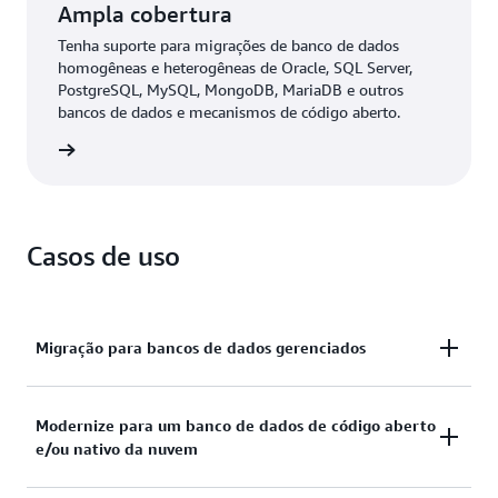
Ampla cobertura
Tenha suporte para migrações de banco de dados
homogêneas e heterogêneas de Oracle, SQL Server,
PostgreSQL, MySQL, MongoDB, MariaDB e outros
bancos de dados e mecanismos de código aberto.
ba mais
Casos de uso
Migração para bancos de dados gerenciados
Migre de bancos de dados legados ou locais para
Modernize para um banco de dados de código aberto
e/ou nativo da nuvem
serviços de nuvem gerenciados por meio de um
processo de migração simplificado, removendo