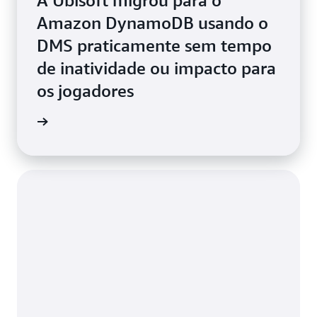
A Ubisoft migrou para o
Amazon DynamoDB usando o
DMS praticamente sem tempo
de inatividade ou impacto para
os jogadores
de caso