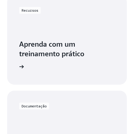
Recursos
Aprenda com um
treinamento prático
ar o DMS
Documentação