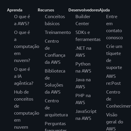
Aprenda
Recursos
Desenvolvedores
Ajuda
O que é
Conceitos
Builder
Entre
a AWS?
básicos
Center
em
contato
O que é
Treinamento
SDKs e
conosco
a
ferramentas
Centro
computação
Crie um
de
.NET na
em
tíquete
Confiança
AWS
nuvem?
de
da AWS
Python
suporte
O que é
Biblioteca
na AWS
a IA
AWS
de
Java na
agêntica?
re:Post
Soluções
AWS
Hub de
da AWS
Centro
PHP na
conceitos
de
Centro
AWS
de
Conhecimen
de
JavaScript
computação
arquitetura
Visão
na AWS
em
geral do
Perguntas
nuvem
AWS
frequentes