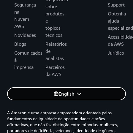
Segurança
Support
sobre
na
produtos
Obtenha
Nuvem
e
ajuda
AWS
tópicos
especializa
Novidades
técnicos
Acessibilida
Blogs
Relatórios
da AWS
de
Comunicados
Jurídico
analistas
à
imprensa
Parceiros
da AWS
English
A Amazon é uma empresa empregadora orientada pelos
fundamentos de igualdade de oportunidades e ações
afirmativas, que não faz distinção entre minorias, mulheres,
portadores de deficiência, veteranos, identidade de gênero,