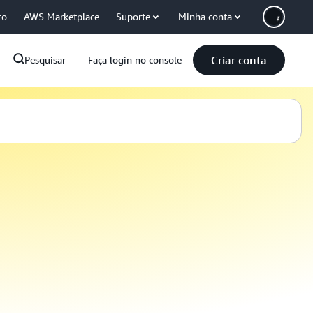
co
AWS Marketplace
Suporte
Minha conta
Criar conta
Pesquisar
Faça login no console