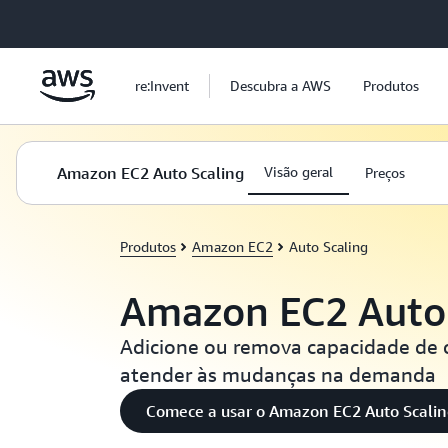
Pular para o conteúdo principal
re:Invent
Descubra a AWS
Produtos
Amazon EC2 Auto Scaling
Visão geral
Preços
Produtos
Amazon EC2
Auto Scaling
Amazon EC2 Auto 
Adicione ou remova capacidade de
atender às mudanças na demanda
Comece a usar o Amazon EC2 Auto Scali