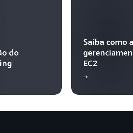
Saiba como a
ão do
gerenciament
ing
EC2
Assista ao vídeo