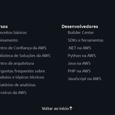
rsos
Desenvolvedores
nceitos básicos
Builder Center
einamento
SDKs e ferramentas
ntro de Confiança da AWS
.NET na AWS
blioteca de Soluções da AWS
Python na AWS
ntro de arquitetura
Java na AWS
rguntas frequentes sobre
PHP na AWS
odutos e tópicos técnicos
JavaScript na AWS
latórios de analistas
rceiros da AWS
Voltar ao início