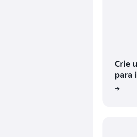
Crie 
para 
Criar conta