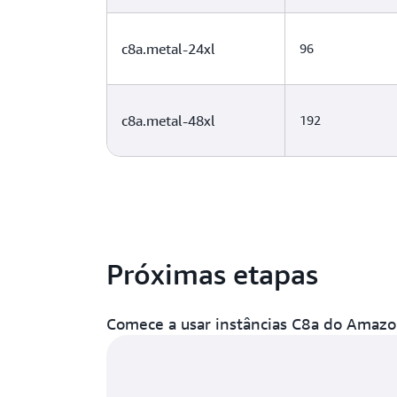
c8a.metal-24xl
96
c8a.metal-48xl
192
Próximas etapas
Comece a usar instâncias C8a do Amaz