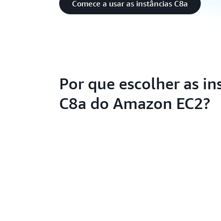
Comece a usar as instâncias C8a
Por que escolher as in
C8a do Amazon EC2?