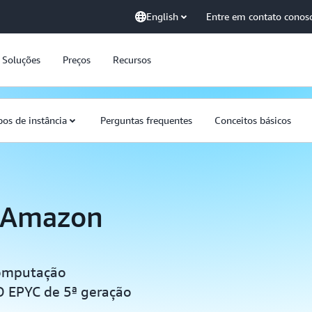
English
Entre em contato conos
Soluções
Preços
Recursos
pos de instância
Perguntas frequentes
Conceitos básicos
o Amazon
computação
D EPYC de 5ª geração