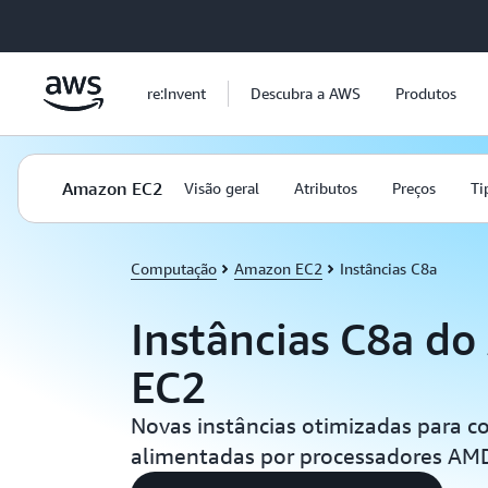
Pular para o conteúdo principal
re:Invent
Descubra a AWS
Produtos
Amazon EC2
Visão geral
Atributos
Preços
Ti
Computação
Amazon EC2
Instâncias C8a
Instâncias C8a d
EC2
Novas instâncias otimizadas para 
alimentadas por processadores AM