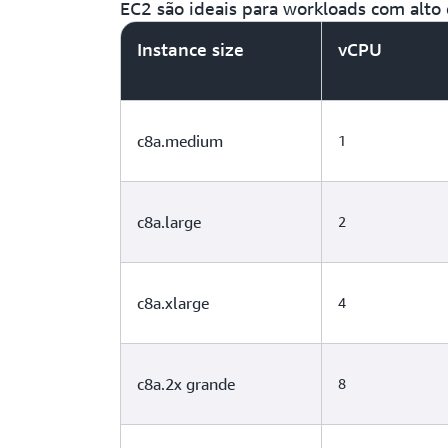
EC2 são ideais para workloads com alt
Instance size
vCPU
c8a.medium
1
c8a.large
2
c8a.xlarge
4
c8a.2x grande
8