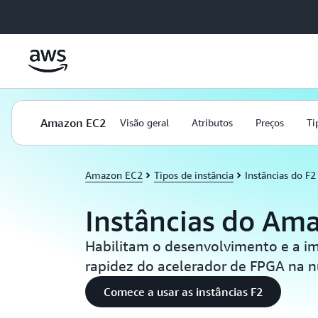
Pular para o conteúdo principal
Amazon EC2
Visão geral
Atributos
Preços
Ti
Amazon EC2
Tipos de instância
Instâncias do F2
Instâncias do Am
Habilitam o desenvolvimento e a i
rapidez do acelerador de FPGA na 
Comece a usar as instâncias F2