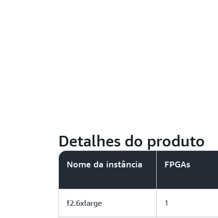
Detalhes do produto
Nome da instância
FPGAs
f2.6xlarge
1