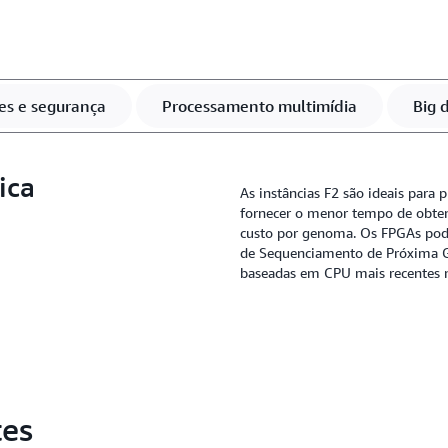
concentrarem em sua lógica
desenvolvedores podem obte
individualizados e aprend
es e segurança
Processamento multimídia
Big 
ica
As instâncias F2 são ideais para
fornecer o menor tempo de obten
custo por genoma. Os FPGAs pod
de Sequenciamento de Próxima G
baseadas em CPU mais recentes 
tes