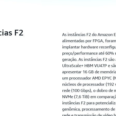
cias F2
As instâncias F2 do Amazon E
alimentadas por FPGA, foram 
implantar hardware reconfigu
preço/performance até 60% me
geração. As instâncias F2 sã
UltraScale+ HBM VU47P e são
apresentar 16 GB de memória 
um processador AMD EPYC (Mi
núcleos de processador (192 
rede (100 Gbps), o dobro de 
NVMe (7,6 TiB) em comparação
instâncias F2 para potenciali
genômica, processamento de m
rede e transmissão de vídeo