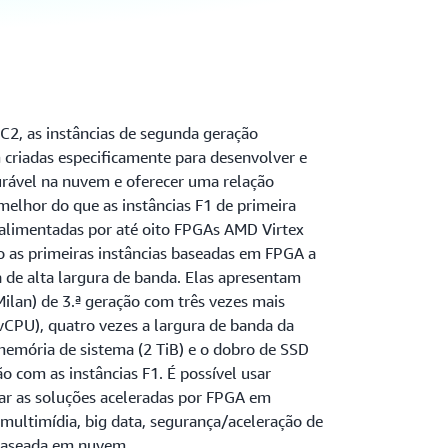
C2, as instâncias de segunda geração
criadas especificamente para desenvolver e
rável na nuvem e oferecer uma relação
lhor do que as instâncias F1 de primeira
o alimentadas por até oito FPGAs AMD Virtex
 as primeiras instâncias baseadas em FPGA a
de alta largura de banda. Elas apresentam
lan) de 3.ª geração com três vezes mais
vCPU), quatro vezes a largura de banda da
memória de sistema (2 TiB) e o dobro de SSD
 com as instâncias F1. É possível usar
zar as soluções aceleradas por FPGA em
ultimídia, big data, segurança/aceleração de
 baseada em nuvem.