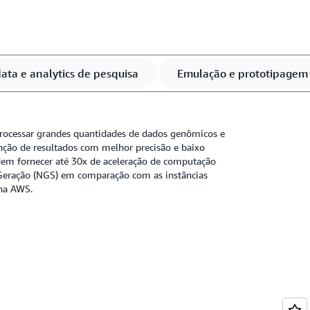
 de aceleração de valor agregado. Os
r experiência prática com tutoriais on-line
er com muitos exemplos do GitHub.
data e analytics de pesquisa
Emulação e prototipagem
 processar grandes quantidades de dados genômicos e
ção de resultados com melhor precisão e baixo
em fornecer até 30x de aceleração de computação
eração (NGS) em comparação com as instâncias
na AWS.