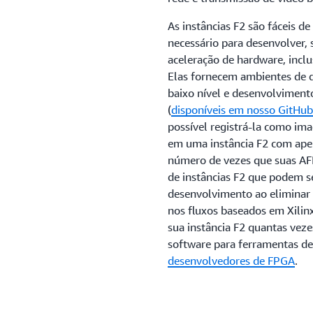
As instâncias F2 são fáceis d
necessário para desenvolver, 
aceleração de hardware, incl
Elas fornecem ambientes de 
baixo nível e desenvolvimen
(
disponíveis em nosso GitHub
possível registrá-la como im
em uma instância F2 com apen
número de vezes que suas AF
de instâncias F2 que podem se
desenvolvimento ao eliminar a
nos fluxos baseados em Xili
sua instância F2 quantas veze
software para ferramentas d
desenvolvedores de FPGA
.