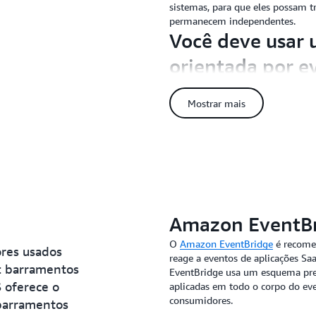
sistemas, para que eles possam
permanecem independentes.
Você deve usar 
orientada por e
Arquiteturas orientadas por event
mobilidade. Geralmente, elas s
Mostrar mais
microsserviços ou em qualquer a
adotar uma arquitetura orientada 
maneira você visualiza o design d
considere o seguinte:
• A durabilidade da sua fonte
e garantir a distribuição cas
• Seus requisitos de controle
Amazon EventB
lidar com a natureza assíncr
O
Amazon EventBridge
é recomen
ores usados
• O acompanhamento do seu f
reage a eventos de aplicações Sa
introduzidos por uma arquite
: barramentos
EventBridge usa um esquema pred
acompanhamento dinâmico po
 oferece o
aplicadas em todo o corpo do eve
acompanhamento estático por
consumidores.
barramentos
• Os dados na sua fonte de ev