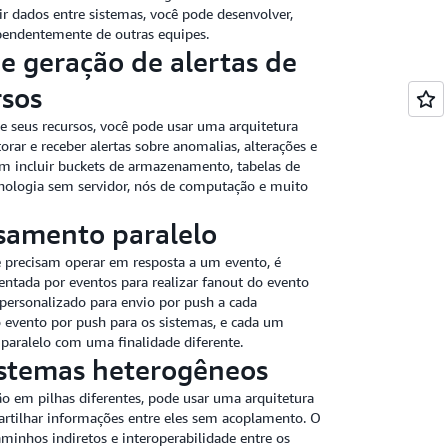
ir dados entre sistemas, você pode desenvolver,
ependentemente de outras equipes.
 geração de alertas de
rsos
 seus recursos, você pode usar uma arquitetura
rar e receber alertas sobre anomalias, alterações e
em incluir buckets de armazenamento, tabelas de
nologia sem servidor, nós de computação e muito
samento paralelo
 precisam operar em resposta a um evento, é
entada por eventos para realizar fanout do evento
personalizado para envio por push a cada
 evento por push para os sistemas, e cada um
paralelo com uma finalidade diferente.
istemas heterogêneos
o em pilhas diferentes, pode usar uma arquitetura
artilhar informações entre eles sem acoplamento. O
minhos indiretos e interoperabilidade entre os