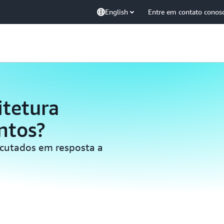
English
Entre em contato conos
itetura
ntos?
cutados em resposta a