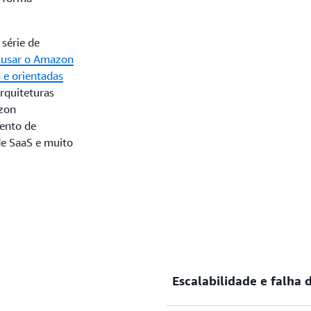
 série de
usar o Amazon
s e orientadas
arquiteturas
azon
mento de
de SaaS e muito
Escalabilidade e falh