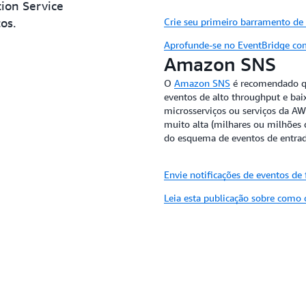
ion Service
necessário desduplicar e orde
os.
Crie seu primeiro barramento de 
Faça download do guia de arquit
Aprofunde-se no EventBridge co
Amazon SNS
O
Amazon SNS
é recomendado qu
eventos de alto throughput e baix
microsserviços ou serviços da AW
muito alta (milhares ou milhões 
do esquema de eventos de entrad
Envie notificações de eventos de 
Leia esta publicação sobre como c