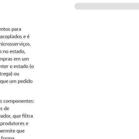
entos para
acoplados e é
icrosserviços.
 no estado,
ompras em um
nter o estado (o
trega) ou
e que um pedido
rês componentes:
s de
dor, que filtra
 produtores e
permite que
e forma