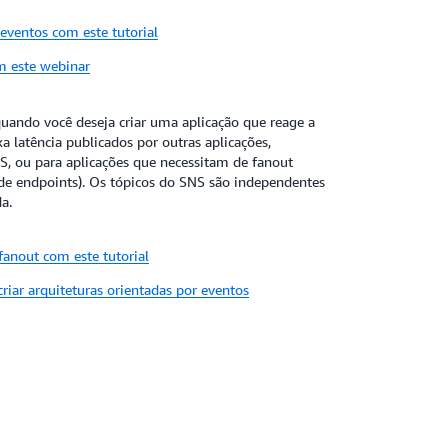
nar sua fonte de eventos.
eventos com este tutorial
eturas orientadas por eventos da AWS
m este webinar
ando você deseja criar uma aplicação que reage a
a latência publicados por outras aplicações,
S, ou para aplicações que necessitam de fanout
de endpoints). Os tópicos do SNS são independentes
a.
fanout com este tutorial
riar arquiteturas orientadas por eventos