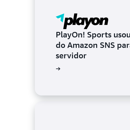
PlayOn! Sports uso
do Amazon SNS para
servidor
Leia o blog