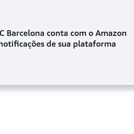
C Barcelona conta com o Amazon
gens e vídeos da NASA usou o
notificações de sua plataforma
rocessar novo conteúdo