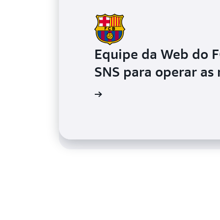
Equipe da Web do F
A biblioteca de ima
SNS para operar as 
Amazon SNS para p
Leia o estudo de caso
Leia o depoimento