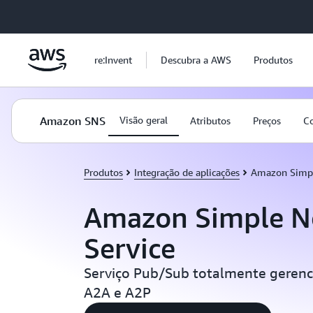
Pular para o conteúdo principal
re:Invent
Descubra a AWS
Produtos
Amazon SNS
Visão geral
Atributos
Preços
Co
Produtos
Integração de aplicações
Amazon Simple
Amazon Simple No
Service
Serviço Pub/Sub totalmente geren
A2A e A2P