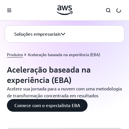
Pular para o conteúdo principal
Soluções empresariais
Produtos
Aceleração baseada na experiência (EBA)
Aceleração baseada na
experiência (EBA)
Acelere sua jornada para a nuvem com uma metodologia
de transformação concentrada em resultados
Use a EBA como catalisadora para criar uma cultura
Comece com o especialista EBA
fluente na nuvem