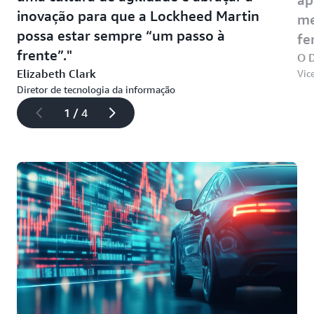
inovação para que a Lockheed Martin
me
possa estar sempre “um passo à
fe
frente”.
O D
Elizabeth Clark
Vic
Diretor de tecnologia da informação
1 / 4