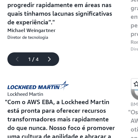
progredir rapidamente em áreas nas
gr
quais tínhamos lacunas significativas
en
de experiência”.
pe
Michael Weingartner
pr
Diretor de tecnologia
Ro
Dir
1 / 4
Lockheed Martin
Com o AWS EBA, a Lockheed Martin
B
está pronta para oferecer recursos
Os
transformadores mais rapidamente
AW
do que nunca. Nosso foco é promover
ot
uma cultura de agilidade e abraçar a
ap