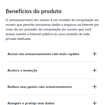
Benefícios do produto
O armazenamento em nuvem é um modelo de computação em
nuvem que permite armazenar dados e arquivos na Internet por
meio de um provedor de computação em nuvem que você
acessa usando a Internet pública ou uma conexão de rede
privada dedicada.
Acesse seu armazenamento com mais rapidez
Disponibilize recursos em minutos, não em
Acelere a inovação
semanas. Acelere o tempo de entrada no mercado,
evite planejamentos de capacidade complexos e
Escolha entre uma variedade de ferramentas para
Reduza seus gastos com armazenamento
reduza o provisionamento excessivo com apenas
obter mais dos seus dados e acelerar a entrega de
alguns cliques.
novos produtos e serviços.
Minimize seu custo total de propriedade (TCO) com
Assegure e proteja seus dados