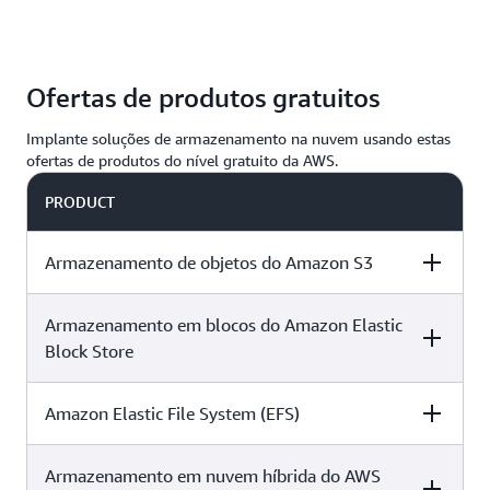
serviços gerenciados que eliminam a manutenção da
infraestrutura. Otimize seus custos de
Proteja seus dados com segurança e
armazenamento com base na frequência e na
Ofertas de produtos gratuitos
armazenamento incomparáveis, que oferecem
rapidez necessárias para acessar seus dados.
durabilidade de 99,999999999 (11 9s) e resiliência
Implante soluções de armazenamento na nuvem usando estas
de múltiplas zonas de disponibilidade.
ofertas de produtos do nível gratuito da AWS.
PRODUCT
Armazenamento de objetos do Amazon S3
Armazenamento em blocos do Amazon Elastic
DESCRIPTION
FREE TIER OFFER
PRODUCT
DETAILS
PRICING
Block Store
Amazon Elastic File System (EFS)
DESCRIPTION
FREE TIER OFFER
PRODUCT
Use créditos para
DETAILS
PRICING
acessar recursos
O
Amazon Simple
nos
planos
Storage Service
Armazenamento em nuvem híbrida do AWS
DESCRIPTION
FREE TIER OFFER
PRODUCT
,
gratuito e pago