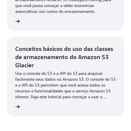
que você possa começar a obter economias
automáticas nos custos de armazenamento.
ba mais
Conceitos básicos do uso das classes
de armazenamento do Amazon S3
Glacier
Use o console do S3 e a API do S3 para arquivar
facilmente seus dados no Amazon S3. O console do S3
e a API do S3 permitem que você acesse todos os
recursos e funcionalidades que o serviço Amazon S3
oferece. Siga este tutorial para começar a usar o
console do S3 para armazenar seus conjuntos de dados
ba mais
de arquivos nas classes de armazenamento do Amazon
S3 Glacier.