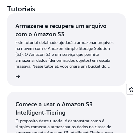
Tutoriais
Armazene e recupere um arquivo
com o Amazon S3
Este tutorial detalhado ajudará a armazenar arquivos
na nuvem com o Amazon Simple Storage Solution
(S3). O Amazon S3 é um serviço que permite
armazenar dados (denominados objetos) em escala
massiva. Nesse tutorial, você criará um bucket do
Amazon S3, fará upload de um arquivo, e recuperará e
ba mais
excluirá esse arquivo.
Comece a usar o Amazon S3
Intelligent-Tiering
O propósito deste tutorial é demonstrar como é
simples começar a armazenar os dados na classe de
armazenamento Amazon S3 Intelligent-Tiering, para