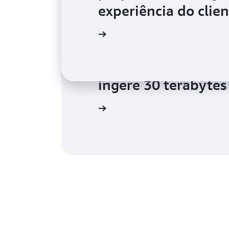
experiência do clie
Leia o estudo de caso
Hearst constrói uma
de sequências de c
ingere 30 terabytes
Leia o estudo de caso