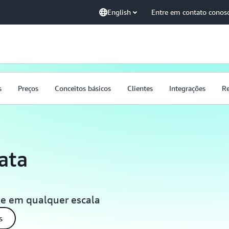
English
Entre em contato conos
s
Preços
Conceitos básicos
Clientes
Integrações
Re
ata
de em qualquer escala
s