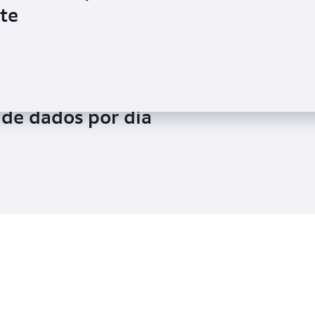
nte
 solução centralizada de analytics
liques usando o Amazon Kinesis que
 de dados por dia