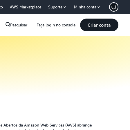
co
AWS Marketplace
Suporte
Minha conta
Criar conta
Pesquisar
Faça login no console
os Abertos da Amazon Web Services (AWS) abrange