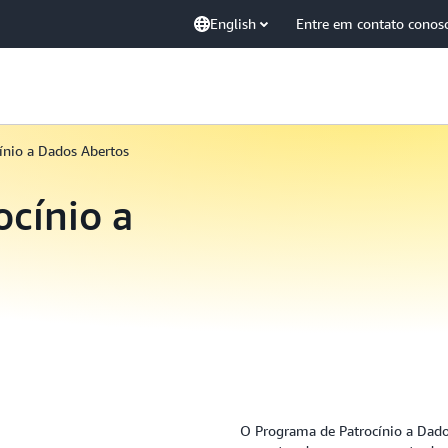
English
Entre em contato conos
ínio a Dados Abertos
cínio a
O Programa de Patrocínio a Dad