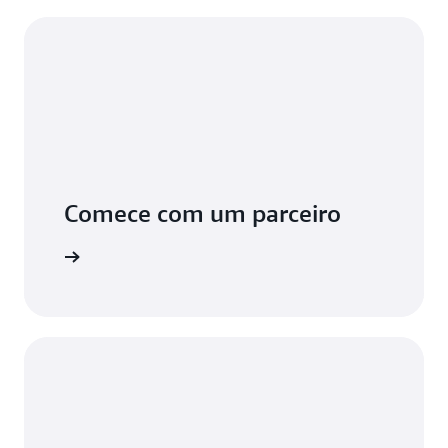
Comece com um parceiro
e a usar