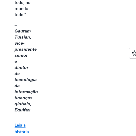
todo, no
mundo
todo.”
–
Gautam
Tulsian,
vice-
presidente
sênior
e
diretor
de
tecnologia
da
informação,
finanças
globais,
Equifax
Leia a
história