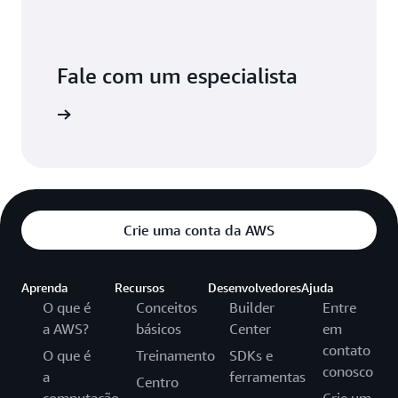
Fale com um especialista
e suporte
Crie uma conta da AWS
Aprenda
Recursos
Desenvolvedores
Ajuda
O que é
Conceitos
Builder
Entre
a AWS?
básicos
Center
em
contato
O que é
Treinamento
SDKs e
conosco
a
ferramentas
Centro
computação
Crie um