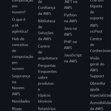
de
.NET na
em
tíquete
Confiança
AWS
nuvem?
de
da AWS
Python
suporte
O que é
Biblioteca
na AWS
a IA
AWS
de
Java na
agêntica?
re:Post
Soluções
AWS
Hub de
da AWS
Centro
PHP na
conceitos
de
Centro
AWS
de
Conhecimen
de
JavaScript
computação
arquitetura
Visão
na AWS
em
geral do
Perguntas
nuvem
AWS
frequentes
Segurança
Support
sobre
na
produtos
Obtenha
Nuvem
e
ajuda
AWS
tópicos
especializa
Novidades
técnicos
Acessibilida
Blogs
Relatórios
da AWS