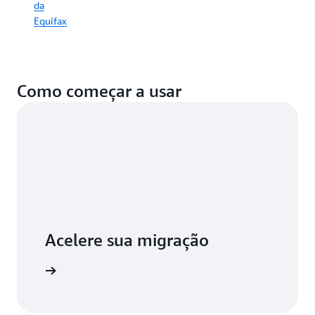
da
Equifax
Como começar a usar
Acelere sua migração
aiba mais