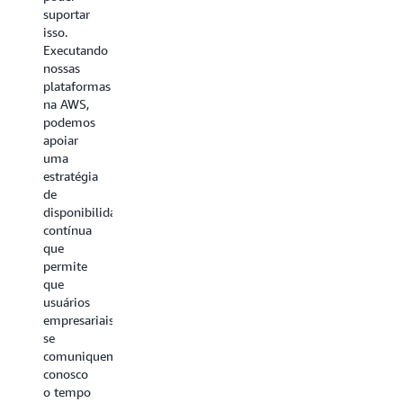
Borrega,
nosso
suportar
gerente
pico de
isso.
de
uso.”
Executando
novas
nossas
—
tecnologias,
plataformas
Shawn
Mahou
na AWS,
Bryan,
San
podemos
conselheiro
Miguel
apoiar
de
uma
migração
estratégia
Leia a
para a
de
história
nuvem
disponibilidade
da
da ASU,
contínua
Mahou
Arizona
que
State
San
permite
University
Miguel
que
usuários
empresariais
Leia a
se
história
comuniquem
da ASU
conosco
o tempo