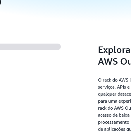
Explora
AWS Ou
O rack do AWS O
serviços, APIs 
qualquer datace
para uma experi
rack do AWS Out
acesso de baixa 
processamento l
de aplicações q