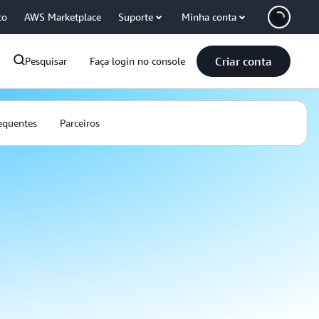
co
AWS Marketplace
Suporte
Minha conta
Criar conta
Pesquisar
Faça login no console
equentes
Parceiros