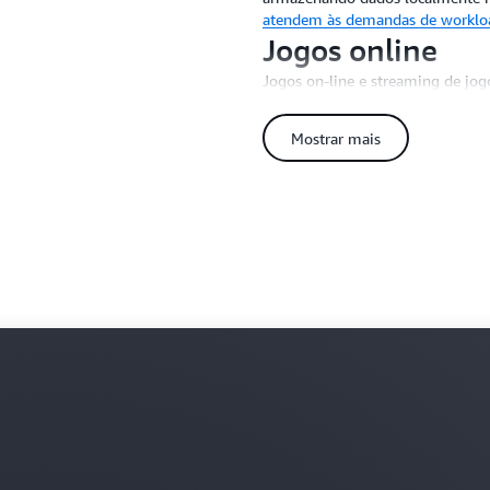
atendem às demandas de workload
Jogos online
Jogos on-line e streaming de jog
experiência do usuário. O rack d
de jogos mais perto dos usuário
Mostrar mais
os jogos multijogador mais exig
jogos multijogador de baixa latên
Apostas e jogos
Execute a infraestrutura e os se
de localidade de workloads relaci
Crie nas regiões e implemente r
produção no rack do Outposts à 
jurisdições.
Entenda as melhores 
regulamentadas na AWS
Setor público
Melhore o atendimento ao cidad
confidenciais dos cidadãos, levan
Melhore os resultados da missão 
táticas de ponta com serviços de
modular da AWS com Outposts me