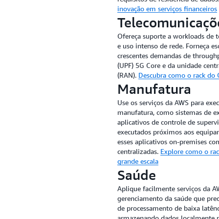
inovação em serviços financeiros
Telecomunicaçõ
Ofereça suporte a workloads de 
e uso intenso de rede. Forneça es
crescentes demandas de throughp
(UPF) 5G Core e da unidade centr
(RAN).
Descubra como o rack do 
Manufatura
Use os serviços da AWS para exec
manufatura, como sistemas de ex
aplicativos de controle de super
executados próximos aos equipam
esses aplicativos on-premises co
centralizadas.
Explore como o rac
grande escala
Saúde
Aplique facilmente serviços da A
gerenciamento da saúde que prec
de processamento de baixa latên
armazenando dados localmente n