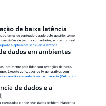
s, o risco operacional e o tempo de
ecessários para gerenciar a infraestrutura
ção de baixa latência
s volumes de conteúdo gerado pelo usuário, como
l, descrições de perfil e comentários, em tempo real.
porte a aplicações sensíveis à latência
de dados em ambientes
s localmente para lidar com restrições de custo,
po. Execute aplicativos de IA generativas com
obre geração aumentada via recuperação (RAG) com
ncia de dados e a
l
ão executadas e onde seus dados residem. Mantenha