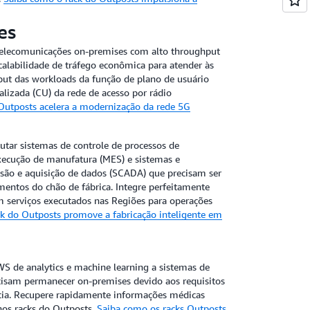
es
telecomunicações on-premises com alto throughput
calabilidade de tráfego econômica para atender às
ut das workloads da função de plano de usuário
alizada (CU) da rede de acesso por rádio
Outposts acelera a modernização da rede 5G
utar sistemas de controle de processos de
ecução de manufatura (MES) e sistemas e
visão e aquisição de dados (SCADA) que precisam ser
entos do chão de fábrica. Integre perfeitamente
m serviços executados nas Regiões para operações
k do Outposts promove a fabricação inteligente em
WS de analytics e machine learning a sistemas de
isam permanecer on-premises devido aos requisitos
cia. Recupere rapidamente informações médicas
os racks do Outposts.
Saiba como os racks Outposts