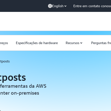
English
Entre em contato conos
reços
Especificações de hardware
Recursos
Perguntas fr
tposts
tposts
 e ferramentas da AWS
enter on-premises