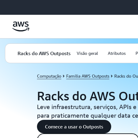
Pular para o conteúdo principal
Racks do AWS Outposts
Visão geral
Atributos
P
Computação
Família AWS Outposts
Racks do Ou
Racks do AWS Ou
Leve infraestrutura, serviços, APIs
para praticamente qualquer data c
Comece a usar o Outposts