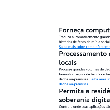
Reduza o tempo, os recurso
inatividade de manutenção n
de TI.
Forneça computa
Traduza automaticamente grande
histórias de feeds de mídia socia
Saiba mais sobre como oferecer su
Processamento 
locais
Processe grandes volumes de dado
tamanho, largura de banda ou tem
dados on-premises.
Saiba mais s
dados on-premises
Permita a residê
soberania digita
Controle onde suas aplicações s