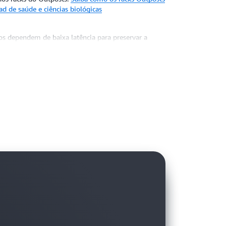
 de saúde e ciências biológicas
os dependem de baixa latência para preservar a
o Outposts permite que você coloque seus servidores
s finais - proporcionando melhor desempenho para
entes.
Descubra como o rack do Outposts oferece
cia.
rviços da AWS on-premises para cumprir os requisitos
onadas às apostas e aos jogos dentro da jurisdição.
apidamente workloads regulamentadas prontas para
medida que você expande as operações para novas
práticas para hospedar workloads de jogos
ão e, ao mesmo tempo, proteja os dados
do os serviços da AWS para locais aprovados.
acelerando as operações globais e as implantações
 nuvem consistentes.
Saiba como o data center
lhora os resultados da missão.