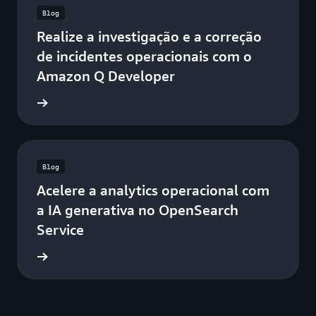
Blog
Realize a investigação e a correção
de incidentes operacionais com o
Amazon Q Developer
a o blog
Blog
Acelere a analytics operacional com
a IA generativa no OpenSearch
Service
a o blog