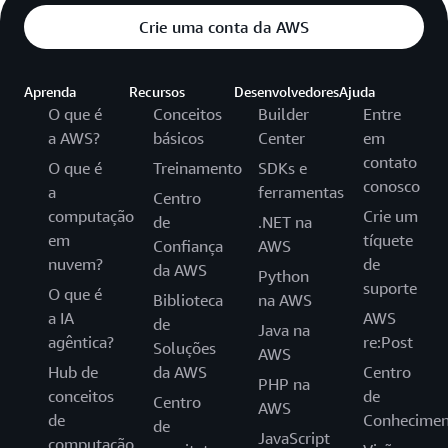
Crie uma conta da AWS
Aprenda
Recursos
Desenvolvedores
Ajuda
O que é
Conceitos
Builder
Entre
a AWS?
básicos
Center
em
contato
O que é
Treinamento
SDKs e
conosco
a
ferramentas
Centro
computação
Crie um
de
.NET na
em
tíquete
Confiança
AWS
nuvem?
de
da AWS
Python
suporte
O que é
Biblioteca
na AWS
a IA
AWS
de
Java na
agêntica?
re:Post
Soluções
AWS
Hub de
da AWS
Centro
PHP na
conceitos
de
Centro
AWS
de
Conhecimen
de
JavaScript
computação