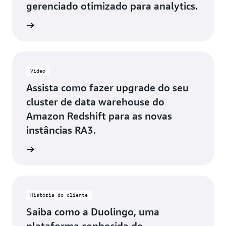
gerenciado otimizado para analytics.
ba mais
Vídeo
Assista como fazer upgrade do seu
cluster de data warehouse do
Amazon Redshift para as novas
instâncias RA3.
ta agora
História do cliente
Saiba como a Duolingo, uma
plataforma conhecida de