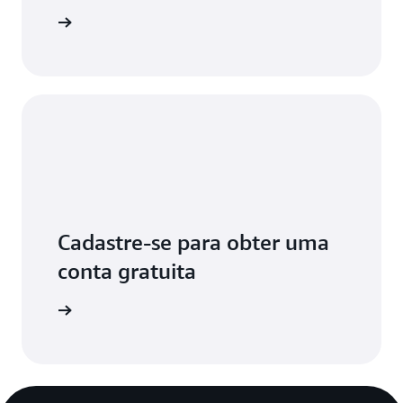
aiba mais
Cadastre-se para obter uma
conta gratuita
astre-se