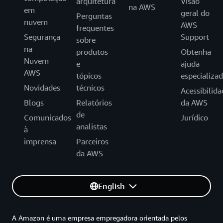
arquitetura
Visão
na AWS
em
geral do
Perguntas
nuvem
AWS
frequentes
Segurança
Support
sobre
na
produtos
Obtenha
Nuvem
e
ajuda
AWS
tópicos
especializa
Novidades
técnicos
Acessibilida
Blogs
Relatórios
da AWS
de
Comunicados
Jurídico
analistas
à
imprensa
Parceiros
da AWS
English
A Amazon é uma empresa empregadora orientada pelos