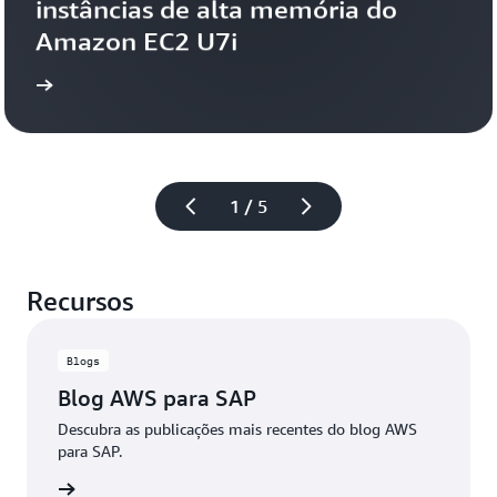
instâncias de alta memória do 
Amazon EC2 U7i
 mais
Saiba
1 / 5
Recursos
Blogs
Blog AWS para SAP
Descubra as publicações mais recentes do blog AWS
para SAP.
ba mais