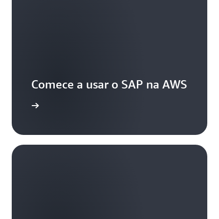
Comece a usar o SAP na AWS
ra mesmo