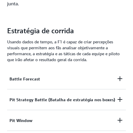
junta.
Estratégia de corrida
Usando dados de tempo, a F1 é capaz de criar percepções
visuais que permitem aos fãs analisar objetivamente a
performance, a estratégia e as táticas de cada equipe e piloto
que irão afetar o resultado geral da corrida.
Battle Forecast
Usando o histórico da pista e a projeção do ritmo do
Pit Strategy Battle (Batalha de estratégia nos boxes)
piloto, o Battle Forecast vai prever quantas voltas
antes que o carro perseguidor esteja a uma
O gráfico Pit Strategy Battle fornece aos fãs um
Pit Window
“distância de ataque” do carro da frente.
insight adicional sobre como avaliar o sucesso da