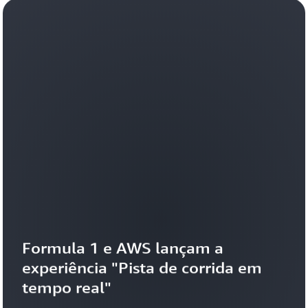
dados.
Leia
o
blog
Formula 1 e AWS lançam a 
experiência "Pista de corrida em 
tempo real"