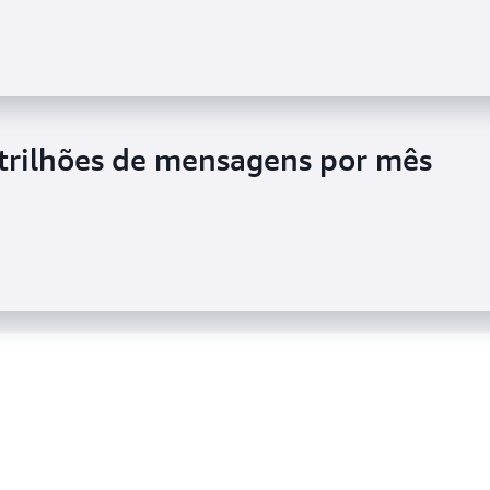
estream para dar suporte à sua
trilhões de mensagens por mês
amento de IoT