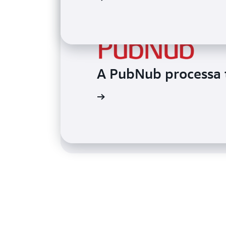
A Trimble usa o Tim
A PubNub processa 
solução de monitor
Leia o depoimento
Leia o depoimento