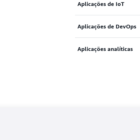
Aplicações de IoT
Analise rapidamente dados 
Aplicações de DevOps
IoT usando funções analític
tendências e padrões.
Colete e analise métricas o
Aplicações analíticas
uso e analise dados em tem
disponibilidade.
Armazene e processe dados 
suas aplicações, com funçõe
insights.