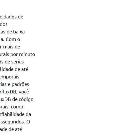
e dados de
ados
as de baixa
la. Com o
r mais de
orais por minuto
s de séries
lidade de até
temporais
cias e padrões
nfluxDB, você
luxDB de código
orais, como
fiabilidade da
lissegundos. O
ade de até