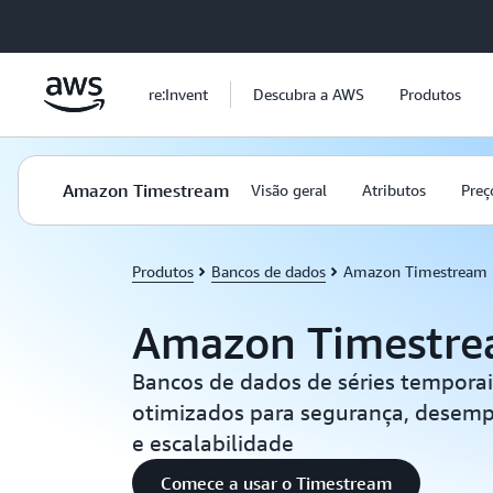
Pular para o conteúdo principal
re:Invent
Descubra a AWS
Produtos
Amazon Timestream
Visão geral
Atributos
Preç
Produtos
Bancos de dados
Amazon Timestream
Amazon Timestr
Bancos de dados de séries temporais
otimizados para segurança, desemp
e escalabilidade
Comece a usar o Timestream