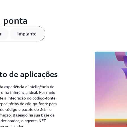
 ponta
r
Implante
o de aplicações
 experiência e inteligência de
ma inferência ideal. Por meio
te a integração do código-fonte
epositórios de código-fonte para
s de código e pacote do .NET e
ormação. Baseado na sua base de
 declarados, o agente .NET
ersonalizados.