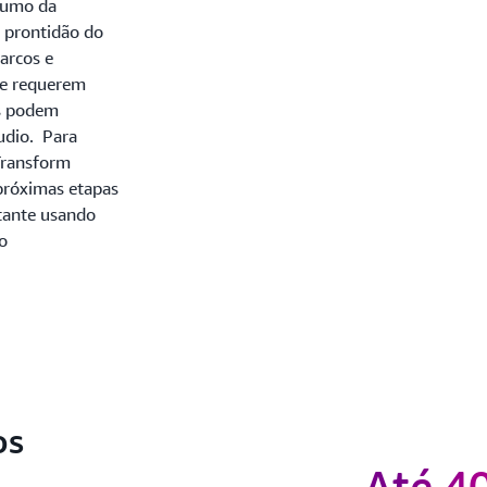
esumo da
a prontidão do
arcos e
ue requerem
es podem
udio. Para
Transform
próximas etapas
tante usando
 o
os
Até 4