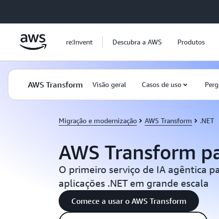
Pular para o conteúdo principal
re:Invent
Descubra a AWS
Produtos
AWS Transform
Visão geral
Casos de uso
Perg
Migração e modernização
AWS Transform
.NET
AWS Transform pa
O primeiro serviço de IA agêntica p
aplicações .NET em grande escala
Comece a usar o AWS Transform