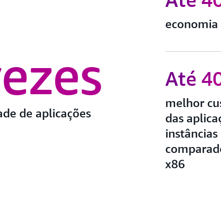
economia 
vezes
Até 4
melhor cu
ade de aplicações
das aplic
instância
comparado
x86