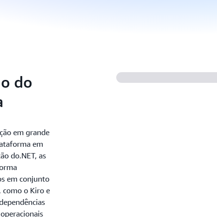
ão do
a
ação em grande
lataforma em
ão do.NET, as
forma
os em conjunto
, como o Kiro e
 dependências
 operacionais