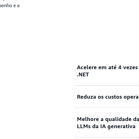
penho e a
Acelere em até 4 vezes
.NET
Reduza o tempo necessário 
Reduza os custos oper
.NET, mapeamento de depend
compatibilidade e refatoraç
Reduza os custos de licenci
Melhore a qualidade da
manutenção e os desafios d
LLMs da IA generativa
ainda reduza os custos de 
planejamento, na refatoraç