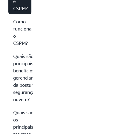
é
CSPM?
Como
funciona
o
CSPM?
Quais são os
principais
benefícios do
gerenciamento
da postura de
segurança na
nuvem?
Quais são
os
principais