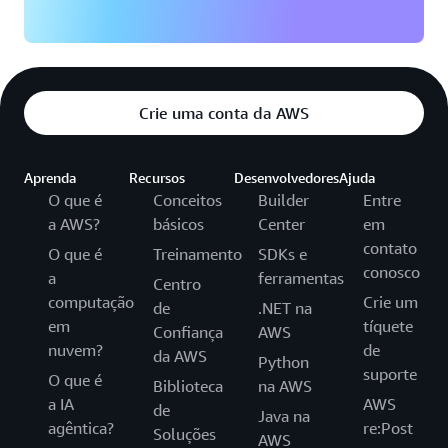
Crie uma conta da AWS
Aprenda
Recursos
Desenvolvedores
Ajuda
O que é
Conceitos
Builder
Entre
a AWS?
básicos
Center
em
contato
O que é
Treinamento
SDKs e
conosco
a
ferramentas
Centro
computação
Crie um
de
.NET na
em
tíquete
Confiança
AWS
nuvem?
de
da AWS
Python
suporte
O que é
Biblioteca
na AWS
a IA
AWS
de
Java na
agêntica?
re:Post
Soluções
AWS