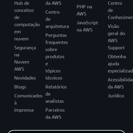
Hub de
da AWS
Centro
PHP na
conceitos
de
Centro
AWS
de
Conhecimen
de
JavaScript
computação
arquitetura
Visão
na AWS
em
geral do
Perguntas
nuvem
AWS
frequentes
Segurança
Support
sobre
na
produtos
Obtenha
Nuvem
e
ajuda
AWS
tópicos
especializa
Novidades
técnicos
Acessibilida
Blogs
Relatórios
da AWS
de
Comunicados
Jurídico
analistas
à
imprensa
Parceiros
da AWS