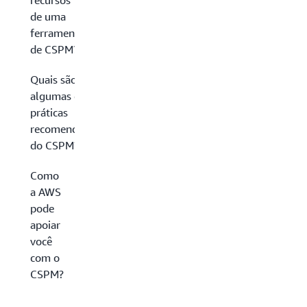
recursos
de uma
ferramenta
de CSPM?
Quais são
algumas das
práticas
recomendadas
do CSPM?
Como
a AWS
pode
apoiar
você
com o
CSPM?