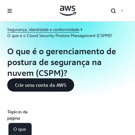
Pular para o conteúdo principal
Segurança, identidade e conformidade
O que é o Cloud Security Posture Management (CSPM)?
O que é o gerenciamento de
postura de segurança na
nuvem (CSPM)?
Crie uma conta da AWS
Tópicos da
página
O que