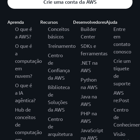
Crie uma conta da AWS
Aprenda
Recursos
Desenvolvedores
Ajuda
O que é
Conceitos
Builder
Entre
a AWS?
básicos
Center
em
contato
O que é
Treinamento
SDKs e
conosco
a
ferramentas
Centro
computação
Crie um
de
.NET na
em
tíquete
Confiança
AWS
nuvem?
de
da AWS
Python
suporte
O que é
Biblioteca
na AWS
a IA
AWS
de
Java na
agêntica?
re:Post
Soluções
AWS
Hub de
da AWS
Centro
PHP na
conceitos
de
Centro
AWS
de
Conhecimen
de
JavaScript
computação
arquitetura
Visão
na AWS
em