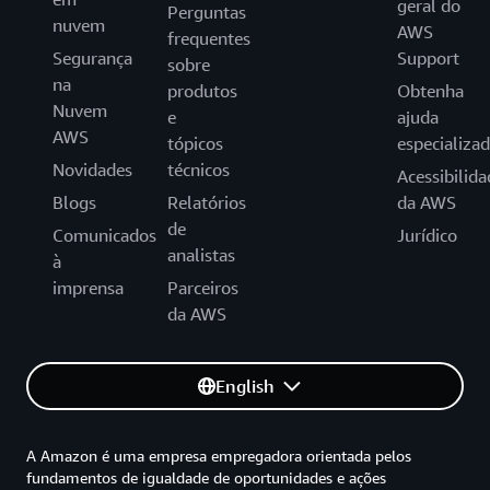
geral do
Perguntas
nuvem
AWS
frequentes
Segurança
Support
sobre
na
produtos
Obtenha
Nuvem
e
ajuda
AWS
tópicos
especializa
Novidades
técnicos
Acessibilida
Blogs
Relatórios
da AWS
de
Comunicados
Jurídico
analistas
à
imprensa
Parceiros
da AWS
English
A Amazon é uma empresa empregadora orientada pelos
fundamentos de igualdade de oportunidades e ações