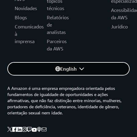
tópicos
especializa
Novidades
técnicos
Acessibilida
Blogs
Relatórios
da AWS
de
Comunicados
Jurídico
analistas
à
imprensa
Parceiros
da AWS
English
A Amazon é uma empresa empregadora orientada pelos
fundamentos de igualdade de oportunidades e ações
afirmativas, que não faz distinção entre minorias, mulheres,
portadores de deficiência, veteranos, identidade de gênero,
orientação sexual nem idade.