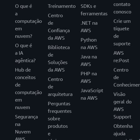
contato
O que é
Treinamento
SDKs e
conosco
a
ferramentas
Centro
computação
Crie um
de
.NET na
em
tíquete
Confiança
AWS
nuvem?
de
da AWS
Python
suporte
O que é
Biblioteca
na AWS
a IA
AWS
de
Java na
agêntica?
re:Post
Soluções
AWS
Hub de
da AWS
Centro
PHP na
conceitos
de
Centro
AWS
de
Conhecimen
de
JavaScript
computação
arquitetura
Visão
na AWS
em
geral do
Perguntas
nuvem
AWS
frequentes
Segurança
Support
sobre
na
produtos
Obtenha
Nuvem
e
ajuda
AWS