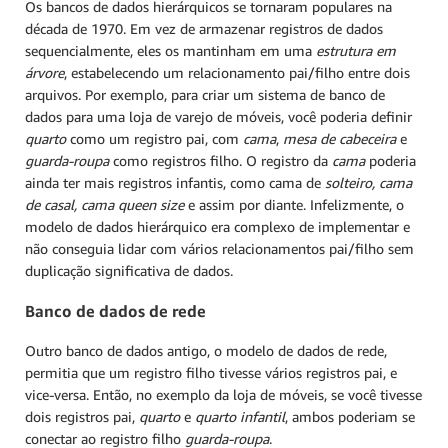
Os bancos de dados hierárquicos se tornaram populares na
década de 1970. Em vez de armazenar registros de dados
sequencialmente, eles os mantinham em uma
estrutura em
árvore
, estabelecendo um relacionamento pai/filho entre dois
arquivos. Por exemplo, para criar um sistema de banco de
dados para uma loja de varejo de móveis, você poderia definir
quarto
como um registro pai, com
cama
,
mesa de cabeceira
e
guarda-roupa
como registros filho. O registro da
cama
poderia
ainda ter mais registros infantis, como cama de
solteiro, cama
de casal,
cama queen size
e assim por diante. Infelizmente, o
modelo de dados hierárquico era complexo de implementar e
não conseguia lidar com vários relacionamentos pai/filho sem
duplicação significativa de dados.
Banco de dados de rede
Outro banco de dados antigo, o modelo de dados de rede,
permitia que um registro filho tivesse vários registros pai, e
vice-versa. Então, no exemplo da loja de móveis, se você tivesse
dois registros pai,
quarto
e
quarto infantil
, ambos poderiam se
conectar ao registro filho
guarda-roupa
.