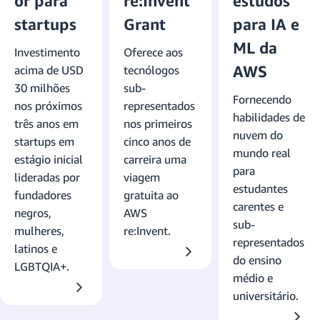
or para
re:Invent
estudos
startups
Grant
para IA e
ML da
Investimento
Oferece aos
AWS
acima de USD
tecnólogos
30 milhões
sub-
Fornecendo
nos próximos
representados
habilidades de
três anos em
nos primeiros
nuvem do
startups em
cinco anos de
mundo real
estágio inicial
carreira uma
para
lideradas por
viagem
estudantes
fundadores
gratuita ao
carentes e
negros,
AWS
sub-
mulheres,
re:Invent.
representados
latinos e
do ensino
LGBTQIA+.
médio e
universitário.