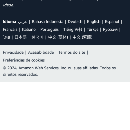
idade
.
Idioma
عربي
Bahasa Indonesia
Deutsch
English
Español
Français
Italiano
Português
Tiếng Việt
Türkçe
Ρусский
ไทย
日本語
한국어
中文 (简体)
中文 (繁體)
Privacidade
|
Acessibilidade
|
Termos do site
|
Preferências de cookies
|
© 2024, Amazon Web Services, Inc. ou suas afiliadas. Todos os
direitos reservados.