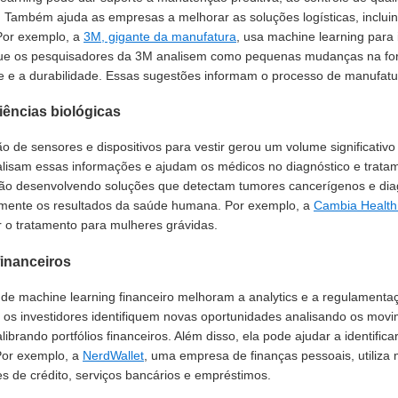
 Também ajuda as empresas a melhorar as soluções logísticas, inclui
 Por exemplo, a
3M, gigante da manufatura
, usa machine learning para 
ue os pesquisadores da 3M analisem como pequenas mudanças na for
e e a durabilidade. Essas sugestões informam o processo de manufatu
iências biológicas
ção de sensores e dispositivos para vestir gerou um volume significat
alisam essas informações e ajudam os médicos no diagnóstico e trat
tão desenvolvendo soluções que detectam tumores cancerígenos e di
vamente os resultados da saúde humana. Por exemplo, a
Cambia Health 
r o tratamento para mulheres grávidas.
financeiros
 de machine learning financeiro melhoram a analytics e a regulamentaç
 os investidores identifiquem novas oportunidades analisando os mov
ibrando portfólios financeiros. Além disso, ela pode ajudar a identifica
Por exemplo, a
NerdWallet
, uma empresa de finanças pessoais, utiliza
s de crédito, serviços bancários e empréstimos.