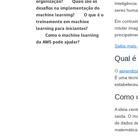
organização?
Quais são os
Inteligênci
desafios na implementação do
seres human
machine learning?
O que é o
treinamento em machine
Em contrast
learning para iniciantes?
rotular ima
Como o machine learning
principalme
da AWS pode ajudar?
Saiba mais s
Qual é
O
aprendiz
É uma técni
estabeleceu
Como o
A ideia cen
saída. O mo
de dados de
matemática 