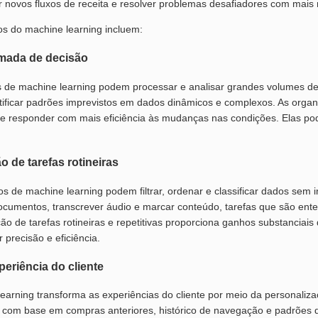
 novos fluxos de receita e resolver problemas desafiadores com mais 
os do machine learning incluem:
mada de decisão
 de machine learning podem processar e analisar grandes volumes de
ificar padrões imprevistos em dados dinâmicos e complexos. As org
e responder com mais eficiência às mudanças nas condições. Elas pod
 de tarefas rotineiras
os de machine learning podem filtrar, ordenar e classificar dados sem
 documentos, transcrever áudio e marcar conteúdo, tarefas que são en
ão de tarefas rotineiras e repetitivas proporciona ganhos substanciai
 precisão e eficiência.
periência do cliente
earning transforma as experiências do cliente por meio da personaliz
s com base em compras anteriores, histórico de navegação e padrões 