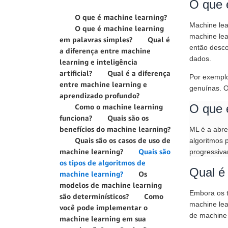
O que 
O que é machine learning?
Machine lear
O que é machine learning
machine lea
em palavras simples?
Qual é
então desco
a diferença entre machine
dados.
learning e inteligência
artificial?
Qual é a diferença
Por exemplo
entre machine learning e
genuínas. O
aprendizado profundo?
O que 
Como o machine learning
funciona?
Quais são os
benefícios do machine learning?
ML é a abre
Quais são os casos de uso de
algoritmos 
machine learning?
Quais são
progressiva
os tipos de algoritmos de
Qual é 
machine learning?
Os
modelos de machine learning
Embora os 
são determinísticos?
Como
machine lea
você pode implementar o
de machine 
machine learning em sua