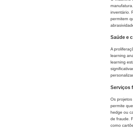
manufatura.
inventário.
permitem q
abrasividad
Saúde e c
A prolifera
learning an
learning es
significati
personaliza
Serviços 
Os projetos
permite que
hedge ou cal
de fraude. 
como cartõe