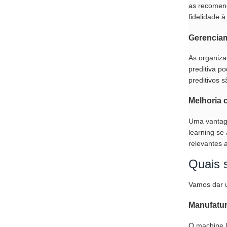
as recomend
fidelidade 
Gerenciam
As organiza
preditiva p
preditivos 
Melhoria 
Uma vantage
learning s
relevantes 
Quais 
Vamos dar u
Manufatu
O machine l