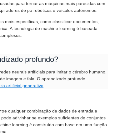
cas usadas para tornar as máquinas mais parecidas com
aspiradores de pó robóticos e veículos autônomos.
os mais específicas, como classificar documentos,
ica. A tecnologia de machine learning é baseada
 complexos.
endizado profundo?
des neurais artificiais para imitar o cérebro humano.
 de imagem e fala. O aprendizado profundo
cia artificial generativa
.
 entre qualquer combinação de dados de entrada e
pode adivinhar se exemplos suficientes de conjuntos
machine learning é construído com base em uma função
rma: