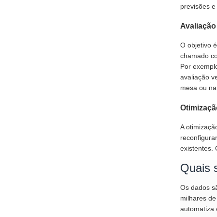
previsões e
Avaliação
O objetivo 
chamado con
Por exemplo
avaliação v
mesa ou na
Otimizaçã
A otimizaçã
reconfigura
existentes.
Quais 
Os dados sã
milhares de 
automatiza 