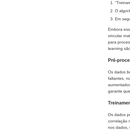
“Treinam
O algori
Em segu
Embora essa
vincular ma
para proces
learning sã
Pré-proc
Os dados br
faltantes, 
aumentados
garante que
Treiname
Os dados pr
correlação 
nos dados, 