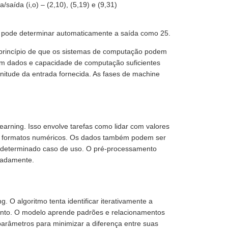
aída (i,o) – (2,10), (5,19) e (9,31)
e pode determinar automaticamente a saída como 25.
princípio de que os sistemas de computação podem
m dados e capacidade de computação suficientes
nitude da entrada fornecida. As fases de machine
arning. Isso envolve tarefas como lidar com valores
em formatos numéricos. Os dados também podem ser
 determinado caso de uso. O pré-processamento
uadamente.
 O algoritmo tenta identificar iterativamente a
ento. O modelo aprende padrões e relacionamentos
arâmetros para minimizar a diferença entre suas