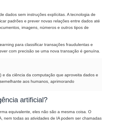
 de dados sem instruções explícitas. A tecnologia de
icar padrões e prever novas relações entre dados até
documentos, imagens, números e outros tipos de
arning para classificar transações fraudulentas e
rever com precisão se uma nova transação é genuína.
IA) e da ciência da computação que aproveita dados e
a semelhante aos humanos, aprimorando
ncia artificial?
rma equivalente, eles não são a mesma coisa. O
IA, nem todas as atividades de IA podem ser chamadas