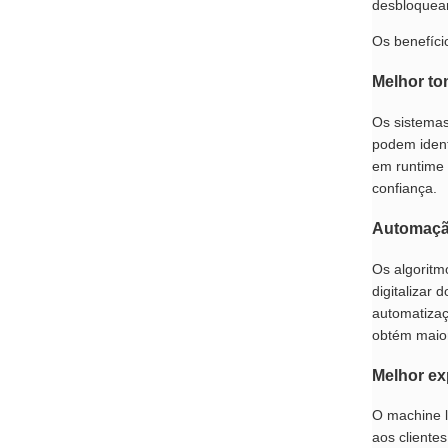
desbloquear
Os benefíci
Melhor to
Os sistemas
podem ident
em runtime 
confiança.
Automação
Os algoritm
digitalizar
automatizaç
obtém maior
Melhor ex
O machine l
aos cliente