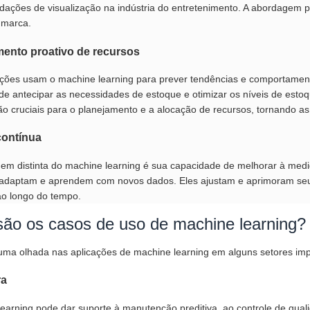
ações de visualização na indústria do entretenimento. A abordagem p
à marca.
ento proativo de recursos
ções usam o machine learning para prever tendências e comportamento
ode antecipar as necessidades de estoque e otimizar os níveis de estoqu
são cruciais para o planejamento e a alocação de recursos, tornando as
contínua
m distinta do machine learning é sua capacidade de melhorar à med
e adaptam e aprendem com novos dados. Eles ajustam e aprimoram s
ao longo do tempo.
são os casos de uso de machine learning?
ma olhada nas aplicações de machine learning em alguns setores imp
ra
earning pode dar suporte à manutenção preditiva, ao controle de qual