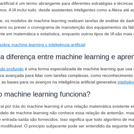
a artificial é um termo abrangente para diferentes estratégias e técni
os. A IA inclui tudo, desde assistentes inteligentes como a Alexa até 
e, os modelos de machine learning realizam tarefas de análise de dad
gens ou prever o cronograma de manutenção dos equipamentos da fábr
nte em matemática e estatística, enquanto outros tipos de IA são mais
obre machine learning x inteligência artificial
 a diferença entre machine learning e apr
ado profundo
é uma forma especializada de machine learning que usa re
ca avançada para lidar com tarefas complexas, como reconhecimento
 as bases para os avanços na inteligência artificial generativa
inteligên
 machine learning funciona?
tral por trás do machine learning é uma relação matemática existente
delo de machine learning não conhece essa relação de antemão, mas 
 entrada-saída são fornecidos. Isso significa que todo algoritmo de 
modificável. O princípio subjacente pode ser entendido da seguinte fo