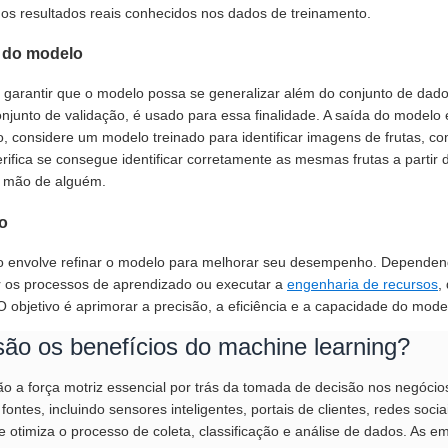
 os resultados reais conhecidos nos dados de treinamento.
 do modelo
é garantir que o modelo possa se generalizar além do conjunto de da
junto de validação, é usado para essa finalidade. A saída do modelo 
, considere um modelo treinado para identificar imagens de frutas,
erifica se consegue identificar corretamente as mesmas frutas a part
 mão de alguém.
o
o envolve refinar o modelo para melhorar seu desempenho. Dependend
r os processos de aprendizado ou executar a
engenharia de recursos
,
 O objetivo é aprimorar a precisão, a eficiência e a capacidade do mo
são os benefícios do machine learning?
o a força motriz essencial por trás da tomada de decisão nos negóc
fontes, incluindo sensores inteligentes, portais de clientes, redes soci
e otimiza o processo de coleta, classificação e análise de dados. As 