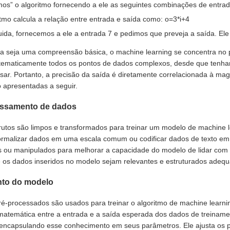
os” o algoritmo fornecendo a ele as seguintes combinações de entrada/s
tmo calcula a relação entre entrada e saída como: o=3*i+4
ida, fornecemos a ele a entrada 7 e pedimos que preveja a saída. El
 seja uma compreensão básica, o machine learning se concentra no 
tematicamente todos os pontos de dados complexos, desde que tenha
sar. Portanto, a precisão da saída é diretamente correlacionada à mag
o apresentadas a seguir.
essamento de dados
utos são limpos e transformados para treinar um modelo de machine le
normalizar dados em uma escala comum ou codificar dados de texto 
 ou manipulados para melhorar a capacidade do modelo de lidar com
 os dados inseridos no modelo sejam relevantes e estruturados adeq
nto do modelo
é-processados são usados para treinar o algoritmo de machine learning.
matemática entre a entrada e a saída esperada dos dados de treinam
encapsulando esse conhecimento em seus parâmetros. Ele ajusta os p