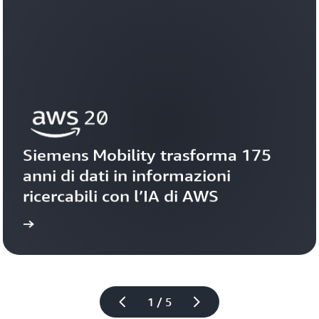
Siemens Mobility trasforma 175 
anni di dati in informazioni 
ricercabili con l’IA di AWS
toria
Guarda la s
1 / 5