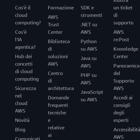
Inoltra
Cos'è il
Formazione
SDK e
un ticket
cloud
strumenti
di
AWS
computing?
supporto
Trust
.NET su
Cos'è
Center
AWS
AWS
l'IA
re:Post
Biblioteca
Python
agentica?
di
su AWS
Knowledge
Hub dei
soluzioni
Center
Java su
concetti
AWS
AWS
Panoramica
di cloud
Centro
del
PHP su
computing
di
Supporto
AWS
Sicurezza
architettura
AWS
JavaScript
nel
Domande
Accedi ai
su AWS
cloud
frequenti
consigli
AWS
tecniche
degli
Novità
e
esperti
relative
Blog
Accessibilit
ai
AWS
Comunicati