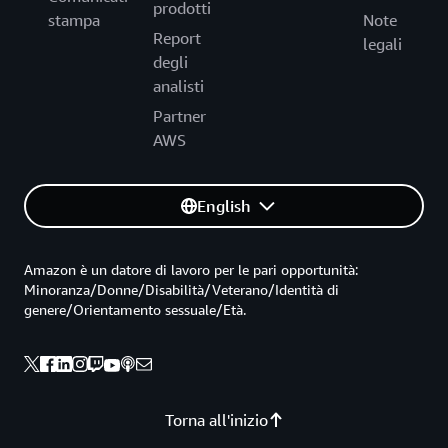
prodotti
stampa
Note
Report
legali
degli
analisti
Partner
AWS
English
Amazon è un datore di lavoro per le pari opportunità:
Minoranza/Donne/Disabilità/Veterano/Identità di
genere/Orientamento sessuale/Età.
Torna all'inizio