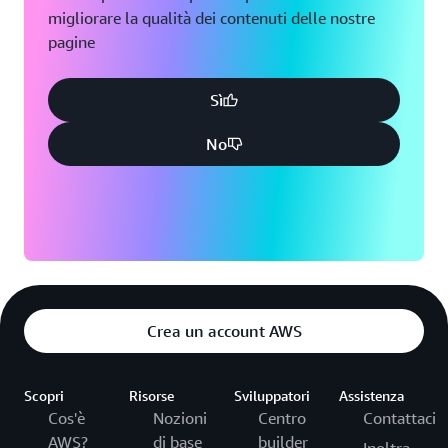
migliorare la qualità dei contenuti delle nostre
Minneapolis, Minnesota
Toronto, Ontario
pagine
Montreal, Quebec
Washington D.C.
Sì
Nashville, Tennessee
No
Crea un account AWS
Scopri
Risorse
Sviluppatori
Assistenza
Cos'è
Nozioni
Centro
Contattaci
AWS?
di base
builder