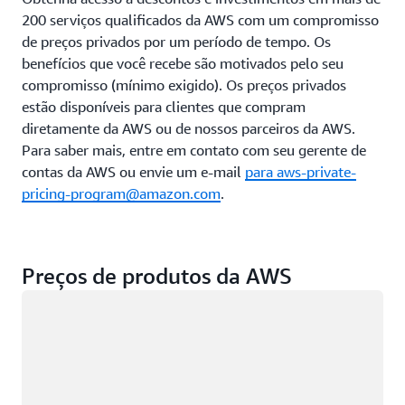
na
planos
200 serviços qualificados da AWS com um compromisso
frequênci
com
de preços privados por um período de tempo. Os
em
facilidade,
benefícios que você recebe são motivados pelo seu
que
aproveitando
compromisso (mínimo exigido). Os preços privados
os
as
dados
estão disponíveis para clientes que compram
recomendações,
são
os
diretamente da AWS ou de nossos parceiros da AWS.
acessados.
relatórios
Para saber mais, entre em contato com seu gerente de
Além
de
contas da AWS ou envie um e-mail
para aws-private-
disso,
performance
pricing-program@amazon.com
.
também
e
oferece
os
o
alertas
desempen
de
necessário
orçamento
Preços de produtos da AWS
para
no
Carregando
recuperá-
AWS
los.
Cost
Para
Explorer.
otimizar
Saiba
suas
mais
economias