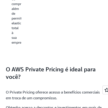
empresaria
um
compras,
Por
ou
além
exemplo,
três
de
o
anos.
permitir
portfólio
elasticidade
de
Você
total
serviços
pode
à
de
se
sua
armazena
cadastrar
empresa.
da
nos
AWS
Savings
oferece
Plans
opções
por
para
um
O AWS Private Pricing é ideal para
ajudar
período
a
de
você?
diminuir
um
a
ou
definição
três
O Private Pricing oferece acesso a benefícios comerciais
de
anos
preço
em troca de um compromisso.
e
com
gerenciar
base
Obtenha acesso a descontos e investimentos em mais de
seus