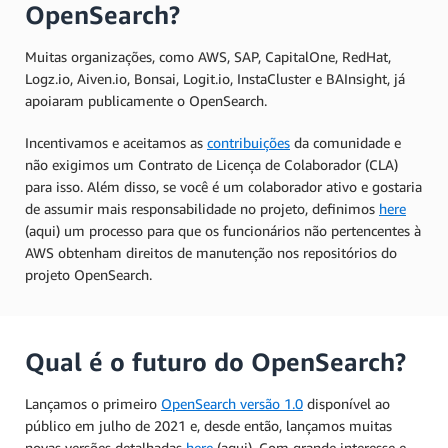
OpenSearch?
Muitas organizações, como AWS, SAP, CapitalOne, RedHat,
Logz.io, Aiven.io, Bonsai, Logit.io, InstaCluster e BAInsight, já
apoiaram publicamente o OpenSearch.
Incentivamos e aceitamos as
contribuições
da comunidade e
não exigimos um Contrato de Licença de Colaborador (CLA)
para isso. Além disso, se você é um colaborador ativo e gostaria
de assumir mais responsabilidade no projeto, definimos
here
(aqui) um processo para que os funcionários não pertencentes à
AWS obtenham direitos de manutenção nos repositórios do
projeto OpenSearch.
Qual é o futuro do OpenSearch?
Lançamos o primeiro
OpenSearch versão 1.0
disponível ao
público em julho de 2021 e, desde então, lançamos muitas
novas versões detalhadas
here
(aqui). Com grande interesse e