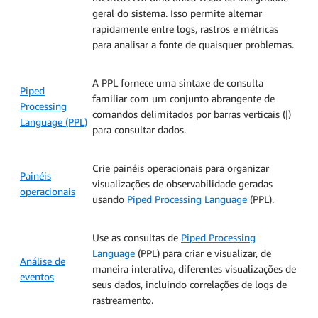
geral do sistema. Isso permite alternar
rapidamente entre logs, rastros e métricas
para analisar a fonte de quaisquer problemas.
A PPL fornece uma sintaxe de consulta
Piped
familiar com um conjunto abrangente de
Processing
comandos delimitados por barras verticais (|)
Language (PPL)
para consultar dados.
Crie painéis operacionais para organizar
Painéis
visualizações de observabilidade geradas
operacionais
usando
Piped Processing Language
(PPL).
Use as consultas de
Piped Processing
Language
(PPL) para criar e visualizar, de
Análise de
maneira interativa, diferentes visualizações de
eventos
seus dados, incluindo correlações de logs de
rastreamento.