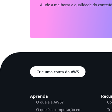
Ajude a melhorar a qualidade do conteú
Crie uma conta da AWS
Aprenda
Recu
O que é a AWS?
Co
O que é a computação em
Tr