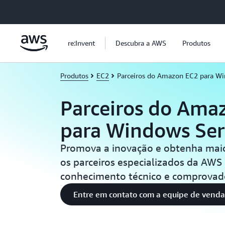
Pular para o conteúdo principal
re:Invent
Descubra a AWS
Produtos
Produtos
EC2
Parceiros do Amazon EC2 para Wi
Parceiros do Ama
para Windows Ser
Promova a inovação e obtenha maio
os parceiros especializados da AW
conhecimento técnico e comprovado
Entre em contato com a equipe de venda