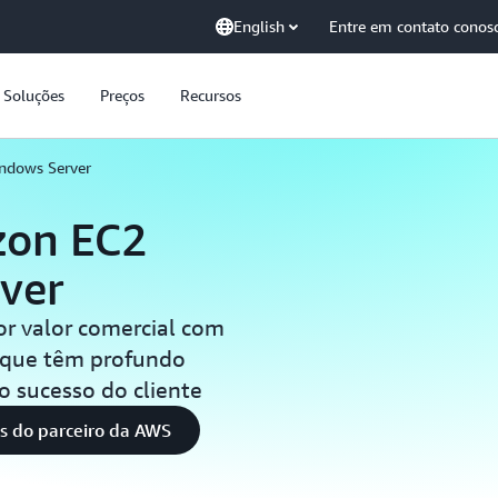
English
Entre em contato conos
Soluções
Preços
Recursos
ndows Server
zon EC2
ver
r valor comercial com
S que têm profundo
 sucesso do cliente
s do parceiro da AWS