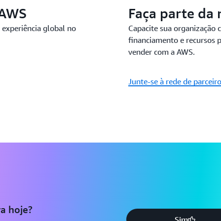
 AWS
Faça parte da 
 experiência global no
Capacite sua organização c
financiamento e recursos pa
vender com a AWS.
Junte-se à rede de parceir
a hoje?
Sim