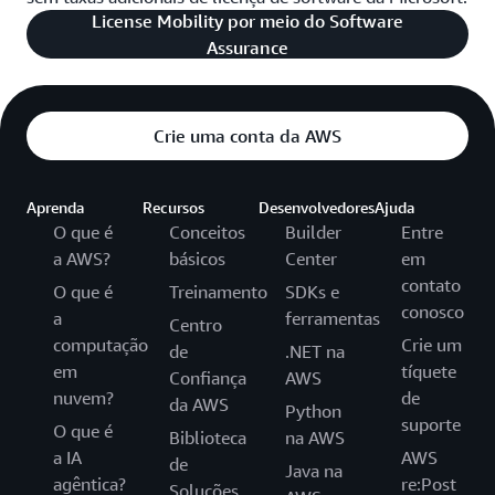
License Mobility por meio do Software
Assurance
Crie uma conta da AWS
Aprenda
Recursos
Desenvolvedores
Ajuda
O que é
Conceitos
Builder
Entre
a AWS?
básicos
Center
em
contato
O que é
Treinamento
SDKs e
conosco
a
ferramentas
Centro
computação
Crie um
de
.NET na
em
tíquete
Confiança
AWS
nuvem?
de
da AWS
Python
suporte
O que é
Biblioteca
na AWS
a IA
AWS
de
Java na
agêntica?
re:Post
Soluções