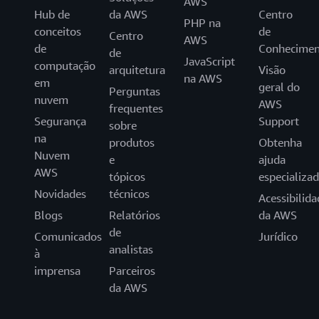
AWS
Hub de
da AWS
Centro
PHP na
conceitos
de
Centro
AWS
de
Conhecimen
de
JavaScript
computação
arquitetura
Visão
na AWS
em
geral do
Perguntas
nuvem
AWS
frequentes
Segurança
Support
sobre
na
produtos
Obtenha
Nuvem
e
ajuda
AWS
tópicos
especializa
Novidades
técnicos
Acessibilida
Blogs
Relatórios
da AWS
de
Comunicados
Jurídico
analistas
à
imprensa
Parceiros
da AWS