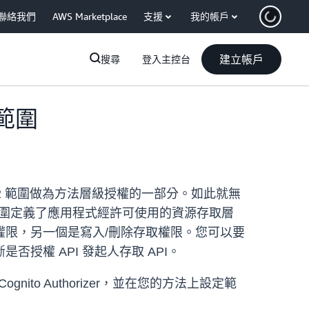
聯絡我們
AWS Marketplace
支援
我的帳戶
建立帳戶
搜尋
登入主控台
2 範圍
求將 OAuth2 範圍做為方法層級授權的一部分。如此就無
 作業。範圍定義了應用程式經許可使用的資源存取層
限，另一個是寫入/刪除存取權限。您可以要
否授權 API 發起人存取 API。
ognito Authorizer，並在您的方法上設定範