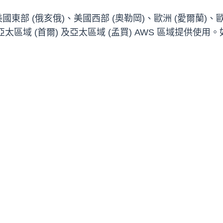
東部 (俄亥俄)、美國西部 (奧勒岡)、歐洲 (愛爾蘭)、歐洲
區域 (首爾) 及亞太區域 (孟買) AWS 區域提供使用。如需關