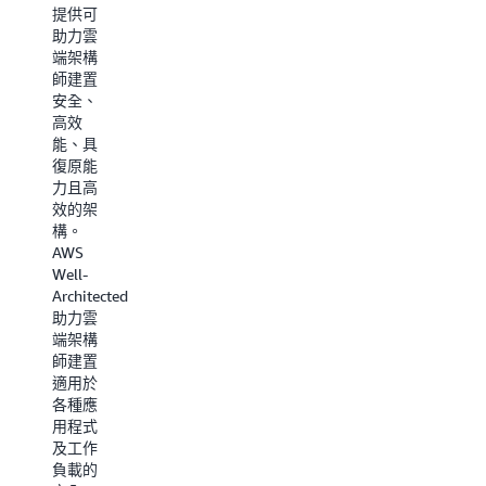
合您使
為您的
提供可
用案例
架構選
助力雲
的服
擇適合
端架構
務。
的服
師建置
務。
安全、
現已針
高效
對各種
閱讀白
能、具
服務類
皮書
復原能
別提供
力且高
決策指
效的架
南，包
構。
括機器
AWS
學習、
Well-
分析、
Architected
容器、
助力雲
儲存、
端架構
網路服
師建置
務等。
適用於
各種應
探索所
用程式
有指南
及工作
負載的