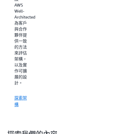
AWS
Well-
Architected
為客戶
與合作
夥伴提
供一致
的方法
來評估
架構，
以及實
作可擴
展的設
計。
探索架
構