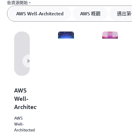
些資源開始。
AWS Well-Architected
AWS 概觀
邁出第
AWS
決策
概觀
指南
探索這
AWS 決
個有用
策指南
的資
AWS
提供了
源，其
我們服
Well-
中概述
務概觀
了手上
Architected
及指
的每項
引，可
AWS 服
AWS
協助您
務，可
Well-
選擇適
幫助您
Architected