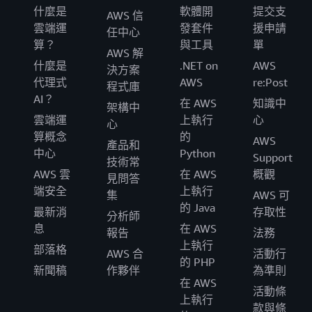
什麼是
軟體開
提交支
AWS 信
雲端運
發套件
援申請
任中心
算？
與工具
單
AWS 解
什麼是
.NET on
AWS
決方案
代理式
AWS
re:Post
程式庫
AI？
在 AWS
知識中
架構中
雲端運
上執行
心
心
算概念
的
AWS
產品和
中心
Python
Support
技術常
AWS 雲
在 AWS
概觀
見問答
端安全
上執行
集
AWS 可
的 Java
最新消
存取性
分析師
息
在 AWS
報告
法務
上執行
部落格
AWS 合
活動行
的 PHP
新聞稿
作夥伴
為準則
在 AWS
活動條
上執行
款與條