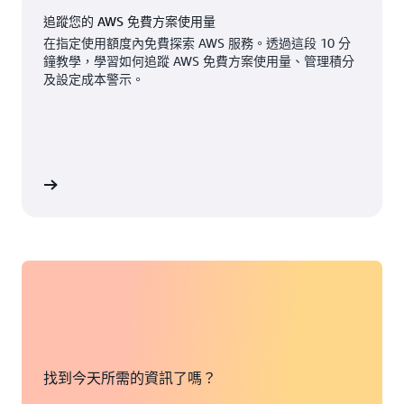
追蹤您的 AWS 免費方案使用量
海沃德，加利福尼亞州
克雷塔羅，墨西哥
在指定使用額度內免費探索 AWS 服務。透過這段 10 分
鐘教學，學習如何追蹤 AWS 免費方案使用量、管理積分
休斯頓，德克薩斯州
鹽湖城，猶他州
及設定成本警示。
傑克遜維爾，佛羅里達
聖荷西，加利福尼亞州
州
西雅圖，華盛頓州
堪薩斯城，密蘇里州
南本德，印第安納州
看教學
洛杉磯，加利福尼亞州
聖路易斯，密蘇里州
邁阿密，佛羅里達州
坦帕灣，佛羅里達州
明尼亞波利斯，明尼蘇
多倫多，安大略省
達州
華盛頓特區
蒙特婁，魁北克省
找到今天所需的資訊了嗎？