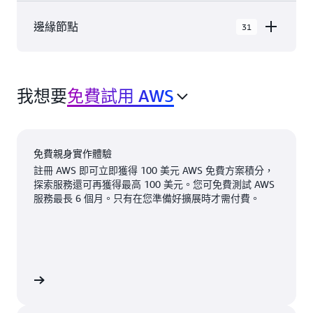
AWS GovCloud (美國東部)
邊緣節點
31
AWS GovCloud (美國西部)
北美洲 AWS 雲端在 9 個 地理區域 內有 31 個 可用
加拿大 (中部)
區域，包含 31 個 邊緣網路位置 和 3 個 邊緣快取
加拿大西部 (卡加利)
我想要
免費試用 AWS
位置。
墨西哥 (中部)
阿什本，維吉尼亞州
納什維爾，田納西州
美國西部 (加利佛尼亞北部)
亞特蘭大，喬治亞州
紐約，紐約州
免費親身實作體驗
美國東部 (維吉尼亞北部)
註冊 AWS 即可立即獲得 100 美元 AWS 免費方案積分，
波士頓，麻薩諸塞州
紐瓦克，新澤西州
探索服務還可再獲得最高 100 美元。您可免費測試 AWS
美國東部 (俄亥俄)
服務最長 6 個月。只有在您準備好擴展時才需付費。
芝加哥，伊利諾州
帕洛阿爾托，加利福尼
美國西部 (奧勒岡)
亞州
可用
即將推出
哥倫布，俄亥俄州
鳳凰城，亞利桑那州
達拉斯/沃斯堡，德克薩
斯州
費城，賓夕法尼亞州
費帳戶
丹佛，科羅拉多州
波特蘭，奧勒岡州