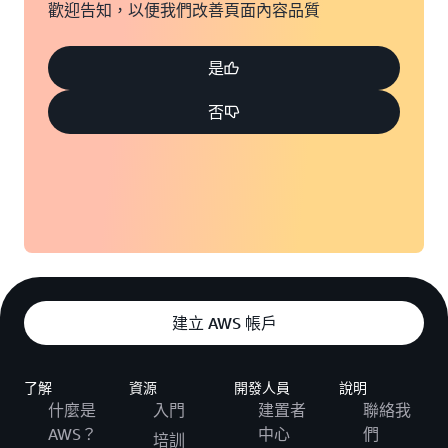
歡迎告知，以便我們改善頁面內容品質
是
否
建立 AWS 帳戶
了解
資源
開發人員
說明
什麼是
入門
建置者
聯絡我
AWS？
中心
們
培訓