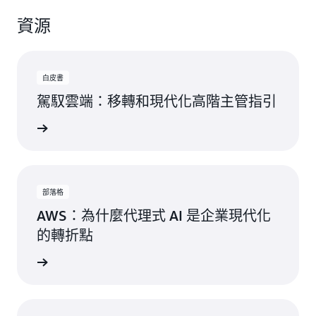
資源
白皮書
駕馭雲端：移轉和現代化高階主管指引
一步了解
部落格
AWS：為什麼代理式 AI 是企業現代化
的轉折點
一步了解