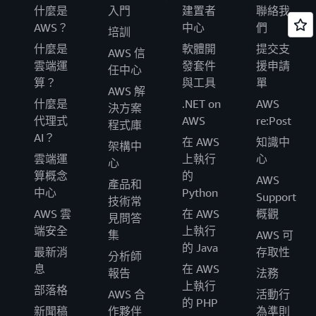
什麼是
入門
建置者
聯絡我
AWS？
中心
們
培訓
什麼是
軟體開
提交支
AWS 信
雲端運
發套件
援申請
任中心
算？
與工具
單
AWS 解
什麼是
.NET on
AWS
決方案
代理式
AWS
re:Post
程式庫
AI？
在 AWS
知識中
架構中
雲端運
上執行
心
心
算概念
的
AWS
產品和
中心
Python
Support
技術常
AWS 雲
在 AWS
概觀
見問答
端安全
上執行
集
AWS 可
的 Java
最新消
存取性
分析師
息
在 AWS
報告
法務
上執行
部落格
AWS 合
活動行
的 PHP
新聞稿
作夥伴
為準則