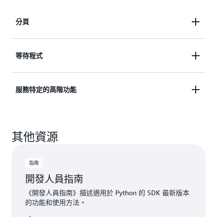
分頁
當回應物件對於單一回應而言太大時，許多 AWS 作
等待程式
業會傳回編頁的結果。Boto3
提供分頁方法
，可在服
務呼叫中無縫地反覆運作結果。
Boto3 提供稱為等待程式的協助程式方法，這些方法
服務特定的高階功能
會自動調查 AWS 資源中的預先定義狀態變更。例
如，您可以啟動 Amazon EC2 執行個體，並使用等待
Boto3 提供許多服務特定的功能，例如適用於
程式等到成為「正在執行」狀態，或者可以建立新的
其他資源
Amazon S3 的
自動多段傳輸
和適用於 Amazon
Amazon DynamoDB 表格並等到可供使用。Boto3 同
DynamoDB 的
簡化查詢條件
。
時為
用戶端
和
資源
API 提供了等待程式。
指南
開發人員指南
《開發人員指南》描述適用於 Python 的 SDK 最新版本
的功能和使用方法。