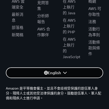
AWS 雲
在 AWS
概觀
見問答
端安全
上執行
集
AWS 可
的 Java
最新消
存取性
分析師
息
在 AWS
報告
法務
上執行
部落格
AWS 合
活動行
的 PHP
新聞稿
作夥伴
為準則
在 AWS
活動條
上執行
款與條
的
件
JavaScript
English
Amazon 是平等機會僱主，並且不會歧視受保護的退伍軍人身
分、殘障人士或其他受法律保護的身分。鼓勵退伍軍人、軍人配
偶和殘疾人士進行申請。