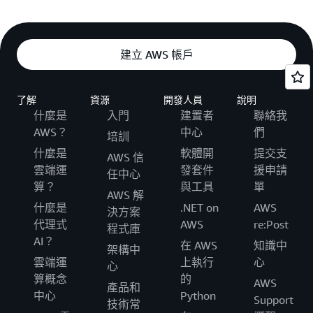
建立 AWS 帳戶
了解
資源
開發人員
說明
什麼是
入門
建置者
聯絡我
AWS？
中心
們
培訓
什麼是
軟體開
提交支
AWS 信
雲端運
發套件
援申請
任中心
算？
與工具
單
AWS 解
什麼是
.NET on
AWS
決方案
代理式
AWS
re:Post
程式庫
AI？
在 AWS
知識中
架構中
雲端運
上執行
心
心
算概念
的
AWS
產品和
中心
Python
Support
技術常