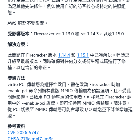
滿足其他先決條件，例如使用自訂的訪客核心或特定的快照組
態。
AWS 服務不受影響。
：Firecracker >= 1.13.0 和 <= 1.14.3，以及1.15.0
受影響版本
解決方案：
此問題在 Firecracker 版本
1.14.4
和
1.15.1
中已獲解決。建議您
升級至最新版本，同時確保對任何分支或衍生程式碼進行了修
補，以包含新的修正。
變通方法
virtio PCI 傳輸層為選擇性啟用，需在啟動 Firecracker 時加上 --
enable-pci 命令列旗標舊版 MMIO 傳輸層為預設選項，且不受此
問題影響。已啟用 PCI 傳輸層的使用者，可移除其 Firecracker 調
用中的 --enable-pci 旗標，即可切換回 MMIO 傳輸層。請注意，
從 PCI 切換至 MMIO 傳輸層可能會導致 I/O 輸送量下降並增加延
遲。
參考資料
CVE-2026-5747
GHSA-776c-mpj7-jm3r