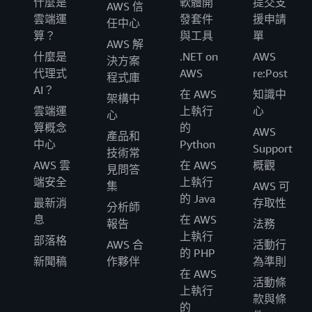
什麼是
軟體開
提交支
AWS 信
雲端運
發套件
援申請
任中心
算？
與工具
單
AWS 解
什麼是
.NET on
AWS
決方案
代理式
AWS
re:Post
程式庫
AI？
在 AWS
知識中
架構中
雲端運
上執行
心
心
算概念
的
AWS
產品和
中心
Python
Support
技術常
AWS 雲
在 AWS
概觀
見問答
端安全
上執行
集
AWS 可
的 Java
最新消
存取性
分析師
息
在 AWS
報告
法務
上執行
部落格
AWS 合
活動行
的 PHP
新聞稿
作夥伴
為準則
在 AWS
活動條
上執行
款與條
的