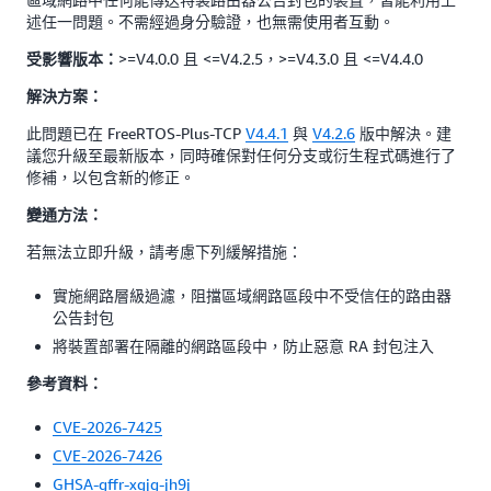
述任一問題。不需經過身分驗證，也無需使用者互動。
>=V4.0.0 且 <=V4.2.5，>=V4.3.0 且 <=V4.4.0
受影響版本：
解決方案：
此問題已在 FreeRTOS-Plus-TCP
V4.4.1
與
V4.2.6
版中解決。建
議您升級至最新版本，同時確保對任何分支或衍生程式碼進行了
修補，以包含新的修正。
變通方法：
若無法立即升級，請考慮下列緩解措施：
實施網路層級過濾，阻擋區域網路區段中不受信任的路由器
公告封包
將裝置部署在隔離的網路區段中，防止惡意 RA 封包注入
參考資料：
CVE-2026-7425
CVE-2026-7426
GHSA-gffr-xgjg-jh9j