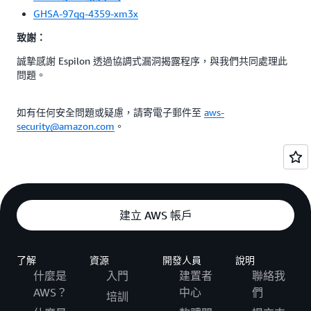
GHSA-97qg-4359-xm3x
致謝：
誠摯感謝 Espilon 透過協調式漏洞揭露程序，與我們共同處理此
問題。
如有任何安全問題或疑慮，請寄電子郵件至
aws-
security@amazon.com
。
建立 AWS 帳戶
了解
資源
開發人員
說明
什麼是
入門
建置者
聯絡我
AWS？
中心
們
培訓