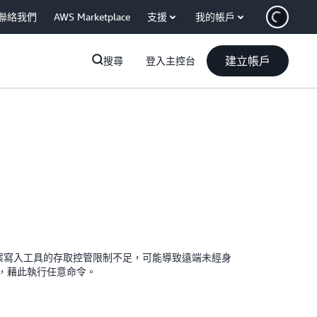
聯絡我們
AWS Marketplace
支援
我的帳戶
建立帳戶
搜尋
登入主控台
本中，檔案寫入工具的存取控管限制不足，可能導致遠端未經身
執行，藉此執行任意命令。