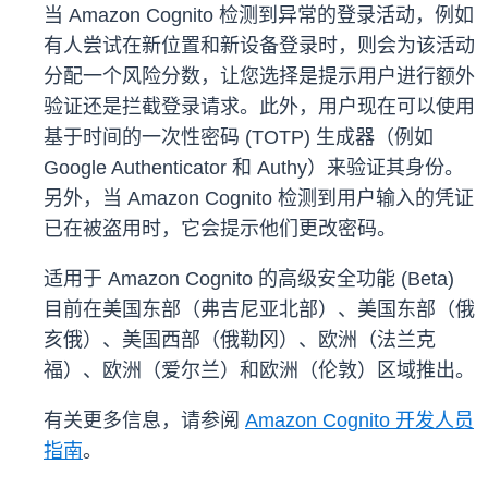
当 Amazon Cognito 检测到异常的登录活动，例如
有人尝试在新位置和新设备登录时，则会为该活动
分配一个风险分数，让您选择是提示用户进行额外
验证还是拦截登录请求。此外，用户现在可以使用
基于时间的一次性密码 (TOTP) 生成器（例如
Google Authenticator 和 Authy）来验证其身份。
另外，当 Amazon Cognito 检测到用户输入的凭证
已在被盗用时，它会提示他们更改密码。
适用于 Amazon Cognito 的高级安全功能 (Beta)
目前在美国东部（弗吉尼亚北部）、美国东部（俄
亥俄）、美国西部（俄勒冈）、欧洲（法兰克
福）、欧洲（爱尔兰）和欧洲（伦敦）区域推出。
有关更多信息，请参阅
Amazon Cognito 开发人员
指南
。