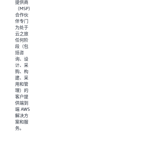
提供商
证的技
AWS
（MSP）
术专
Service
合作伙
家，具
Ready
伴专门
有久经
合作伙
为处于
考验的
伴专门
云之旅
客户经
向客户
任何阶
验，专
提供
段（包
门负责
AWS 服
括咨
构建软
务，或
询、设
件或提
拥有可
计、采
供服
与 AWS
购、构
务。
服务配
建、采
合使用
用和管
在下方
且经过
理）的
查找
验证的
客户提
AWS 能
软件产
供端到
力合作
品。
端 AWS
伙伴。
解决方
按行
在下方
案和服
业、使
查找
务。
用案例
AWS 服
或工作
务合作