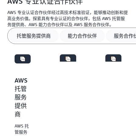
AWS 专业认证合作伙伴
络，我们致力于在各大洲帮助实现业务转型。从具有
解决各个细分市场、服务和使用案例的复杂行业挑
开创性的初创企业到小型企业再到跨国企业，我们由
通过智能发现和评估功能、高效采购和多种部署选项
战。
AWS 专业认证合作伙伴经过高技术标准验证，能够推动创新和提
成千上万的软件和服务合作伙伴组成的多元化社区可
快速使用解决方案，缩短价值实现时间。
高业务价值。探索具有专业认证的合作伙伴，包括 AWS 托管服
在组织需要时随时随地提供量身定制的解决方案。这
务提供商、AWS 能力合作伙伴以及 AWS 服务合作伙伴。
种无与伦比的全球本地协同作用帮助企业实现创新，
托管服务提供商
能力合作伙伴
服务合作
同时获得个性化的实地支持。
AWS
AWS
AWS
能力
托管
服务
合作
服务
合作
伙伴
提供
伙伴
商
AWS 能
AWS 服
力合作
务交付
AWS 托
伙伴是
合作伙
管服务
经过验
伴和