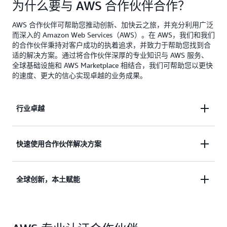
为什么要与 AWS 合作伙伴合作？
AWS 合作伙伴可帮助您推动创新、加快云之旅，并充分利用广泛
而深入的 Amazon Web Services（AWS）。在 AWS，我们和我们
的合作伙伴秉持对客户成功的执着追求，并致力于帮助您找到合
适的解决方案。通过将合作伙伴深厚的专业知识与 AWS 服务、
全球基础设施和 AWS Marketplace 相结合，我们可帮助您以更快
的速度、更大的信心实现卓越的业务成果。
行业卓越
AWS 拥有 120 多个合作伙伴专业认证，涵盖医疗保
快速使用合作伙伴解决方案
健、汽车、生命科学、金融服务等行业。我们专业的
行业合作伙伴网络将深厚的领域专业知识与技术创新
AWS Marketplace 提供来自 AWS 合作伙伴的数千种
全球创新，本土赋能
相结合，以取得实际成果。
满足关键业务需求的变革型产品和服务，包括可加速
欺诈检测的安全产品、可缩短开发周期的 DevOps 工
从实现基本工作负载的现代化到制定突破性的解决方
凭借遍及 198 个国家/地区的庞大 AWS 合作伙伴网
具以及可提升患者治疗水平的医疗保健解决方案。
案，我们共同指导各组织完成云之旅的每个阶段，以