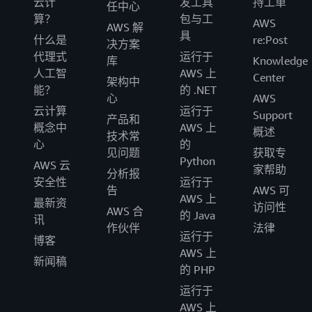
云计
发工具
持工单
任中心
算？
包与工
AWS
AWS 解
具
什么是
re:Post
决方案
代理式
运行于
库
Knowledge
人工智
AWS 上
Center
架构中
能？
的 .NET
心
AWS
云计算
运行于
Support
产品和
概念中
AWS 上
概述
技术常
心
的
见问题
获取专
Python
AWS 云
家帮助
分析报
安全性
运行于
告
AWS 可
AWS 上
最新资
访问性
AWS 合
的 Java
讯
作伙伴
法律
运行于
博客
AWS 上
新闻稿
的 PHP
运行于
AWS 上