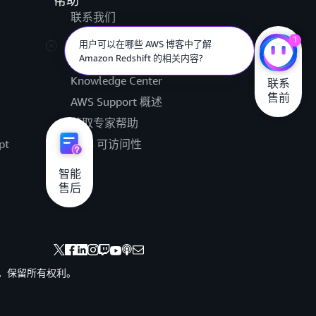
帮助
联系我们
提交支持工单
1
用户可以在哪些 AWS 博客中了解
Amazon Redshift 的相关内容?
AWS re:Post
Knowledge Center
联系

售前
AWS Support 概述
获取专家帮助
pt
AWS 可访问性
法律
智能

售后
其联属公司。保留所有权利。