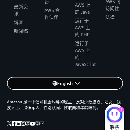
告
AWS 可
AWS 上
最新资
访问性
AWS 合
的 Java
讯
作伙伴
法律
运行于
博客
AWS 上
新闻稿
的 PHP
运行于
AWS 上
的
JavaScript
English
Amazon 是一个倡导机会均等的雇主：反对少数族裔、妇女、残
疾人士、退伍军人、性别认同、性取向和年龄歧视。
1
联系
