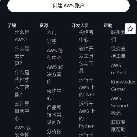
创建 AWS 账户
了解
资源
开发人员
帮助
什么是
入门
构建者
联系我
AWS？
中心
们
训练
什么是
软件开
提交支
AWS 信
云计
发工具
持工单
任中心
算？
包与工
AWS
AWS 解
具
什么是
re:Post
决方案
代理式
运行于
库
Knowledge
人工智
AWS 上
Center
架构中
能？
的 .NET
心
AWS
云计算
运行于
Support
产品和
概念中
AWS 上
概述
技术常
心
的
见问题
获取专
Python
AWS 云
家帮助
分析报
安全性
运行于