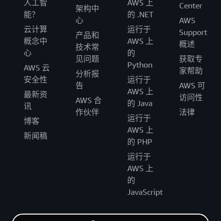
人工智
AWS 上
Center
架构中
能？
的 .NET
心
AWS
云计算
运行于
Support
产品和
概念中
AWS 上
概述
技术常
心
的
见问题
获取专
Python
AWS 云
家帮助
分析报
安全性
运行于
告
AWS 可
AWS 上
最新资
访问性
AWS 合
的 Java
讯
作伙伴
法律
运行于
博客
AWS 上
新闻稿
的 PHP
运行于
AWS 上
的
JavaScript