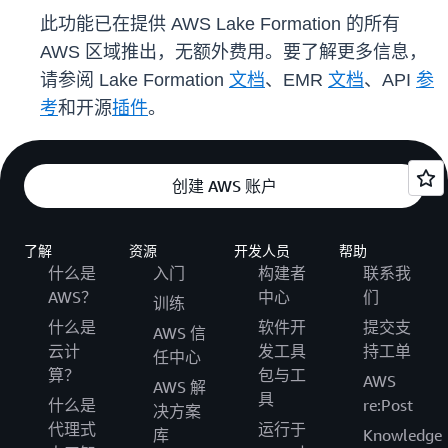
此功能已在提供 AWS Lake Formation 的所有
AWS 区域推出，无额外费用。要了解更多信息，
请参阅 Lake Formation
文档
、EMR
文档
、API
参
考
和开源
插件
。
创建 AWS 账户
了解
资源
开发人员
帮助
什么是
入门
构建者
联系我
AWS？
中心
们
训练
什么是
软件开
提交支
AWS 信
云计
发工具
持工单
任中心
算？
包与工
AWS
AWS 解
具
什么是
re:Post
决方案
代理式
运行于
库
Knowledge