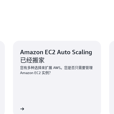
Scaling 可以持续监
行。出现需求高峰时，AWS A
AWS Auto Scaling
量，让您保持高质量的服务
率，因此您只需为实际需要的
Scaling 将自动删除任何
Scaling 可以免费使用，
Amazon EC2 Auto Scaling
已经搬家
您有多种选择来扩展 AWS。您是否只需要管理
Amazon EC2 实例？
caling 页面
阅读博