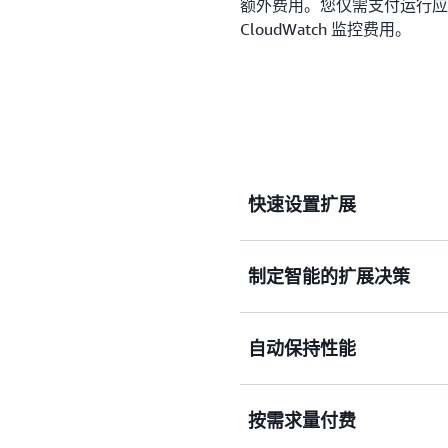
额外费用。您仅需支付运行应用程
CloudWatch 监控费用。
快速设置扩展
制定智能的扩展决策
借助 AWS Auto Sca
标利用率级别。您可以快速
航到其他控制台。例如，如果您
自动保持性能
Amazon DynamoDB，则您
借助 AWS Auto Sca
中所有 EC2 自动扩缩组
如何响应需求变化。您还可
AWS Auto Scalin
按需求量付费
标。AWS Auto Scal
使用 AWS Auto Sca
实时向您的资源组添加容量
作负载，您也可以保持最佳的