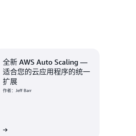
控您的应用程序，确保它们以您期望的性能水平运
uto Scaling 可以自动增加受限资源的容
 可以帮助您优化使用 AWS 服务时的利用率和成本效
。
资源付费。当需求下降时，AWS Auto
多余的资源容量，避免您超支。AWS Auto
并让您能够优化 AWS 环境的成本。
全新 AWS Auto Scaling —
适合您的云应用程序的统一
扩展
作者：Jeff Barr
客