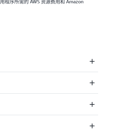
序所需的 AWS 资源费用和 Amazon
ling，您可以在一个直观的界面中为多个资源设置目
查看所有可扩展资源的平均利用率，无需导
的应用程序使用 Amazon EC2 和
可以使用 AWS Auto Scaling 来管理应用程序
ling，您可以制定扩展计划，自动确定不同的资源组
和数据库表的资源预置。
以优化可用性、成本或实现二者的平衡。
g 可以根据您的偏好自动创建所有扩展策略并设置目
ing 可以监控您的应用程序，并根据需求的变化自动
ling，即使要处理周期性、不可预测或不断变化的工
或从中删除容量。
应用程序性能和可用性。AWS Auto