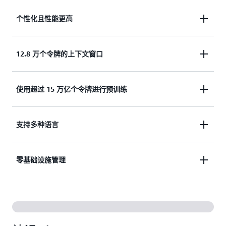
个性化且性能更高
Llama 3.2 通过设备端处理提供更加个性化的 AI 体
12.8 万个令牌的上下文窗口
验。Llama 3.2 模型采用更加高效的设计，延迟更
低、性能更强，适用于各种应用程序。
128K 上下文长度使 Llama 能够捕捉数据中更加细微
使用超过 15 万亿个令牌进行预训练
的关系。
Llama 模型使用来自在线公共数据来源的超过 15 万
支持多种语言
亿个令牌进行训练，以更好地理解语言的复杂性。
Llama 3.2 是多语言版的，支持八种语言，包括英
零基础设施管理
语、德语、法语、意大利语、葡萄牙语、印地语、西
班牙语和泰语。
Amazon Bedrock 的托管 API 使得使用 Llama 模型比
以往任何时候都更容易。各种规模的组织都可以获得
Llama 的能力，而不必担心底层基础设施。由于