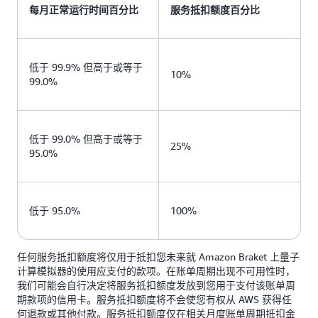
每月正常运行时间百分比
服务抵扣额度百分比
低于 99.9% 但高于或等于
10%
99.0%
低于 99.0% 但高于或等于
25%
95.0%
低于 95.0%
100%
任何服务抵扣额度将仅用于抵扣您未来就 Amazon Braket 上量子
计算模拟器的使用应支付的款项。在账单周期出现不可用性时，
我们可能会自行决定将服务抵扣额度发放到您用于支付该账单周
期款项的信用卡。服务抵扣额度将不会使您有权从 AWS 获得任
何退款或其他付款。服务抵扣额度仅在相关月度账单周期抵扣金