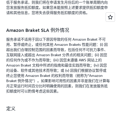
低于服务承诺，则我们将在申请发生月份后的一个账单周期内向
您发放服务抵扣额度。如果您未能按照上述要求提供抵扣额度申
请和其他信息，您将失去获得服务抵扣额度的资格。
Amazon Braket SLA 例外情况
服务承诺不适用于因以下原因导致的任何 Amazon Braket 不可
用、暂停或终止，或任何其他 Amazon Brakets 性能问题：(i) 因
超出我们合理控制范围的因素而导致，包括任何不可抗力事件、
互联网接入或超出 Amazon Braket 分界点的相关问题；(ii) 因您
的任何作为或不作为而导致；(iii) 因您未遵循 AWS 网站上的
Amazon Braket 文档中所述的指南和最佳实践而导致；(iv) 因您
的设备、软件或其他技术而导致；或 (v) 因我们根据协议暂停或
终止您使用 Amazon Braket 的权利而导致（统称为“Amazon
Braket 例外情况”）。如果影响可用性的因素并非是我们在计算每
月正常运行时间百分比时明确使用的因素，则我们在发放服务抵
扣额度时可以酌情考虑这些因素。
定义