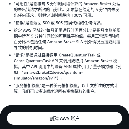
“可用性”是指按每 5 分钟时间段计算的 Amazon Braket 处理
的未出错请求所占的百分比。如果您在给定的 5 分钟内未发
出任何请求，则假定该时间段内 100% 可用。
“错误”是指返回 500 或 503 错误代码的任何请求。
给定 AWS 区域的“每月正常运行时间百分比”是指月度账单周
期中所有 5 分钟时间段的可用性平均值。每月正常运行时间
百分比不包括任何 Amazon Braket SLA 例外情况直接或间接
导致的停机时间。
“请求”是指通过直接调用 CreateQuantumTask 或
CancelQuantumTask API 来调用或取消 Amazon Braket 模
拟，其中 API 调用中的设备 ARN 属性引用了量子模拟器（例
如，“arn:aws:braket:::device/quantum-
simulator/amazon/sv1”）。
“服务抵扣额度”是一种美元抵扣额度，以上文所述的方式计
算，我们可以将该额度退回有资格获取的帐户。
创建 AWS 账户