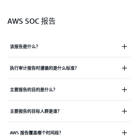
AWS SOC 报告
该报告是什么？
执行审计报告时遵循的是什么标准？
SOC 1
对 AWS 控制环境与 AWS 定义的控制措施及目标
的外部审计的描述。
主要报告的目的是什么？
SOC 1
SOC 2：安全性、可用性、机密性和隐私性
SSAE 第 18 号“鉴证标准：澄清和重编码
对 AWS 控制环境，以及满足 AICPA 信托服务的
（Attestation Standards: Clarification and
主要报告的目标人群是谁？
安全性、可用性、机密性和隐私性标准的 AWS 控
SOC 1
Recodification）”（AICPA，简称“专业标准”），
向客户提供有关 AWS 控制环境的信息，该环境可
制措施的外部审计的描述
其中包括 AT-C 第 320 节“就与用户实体对财务报
能与他们对财务报告的内部控制相关。
告的内部控制有关的服务组织的控制审查提出报
AWS 报告覆盖哪个时间段？
SOC 3：安全性、可用性、机密性和隐私性
SOC 1
为客户及其审计师提供信息，供其就财务报告内
告（Reporting on an Examination of Controls at