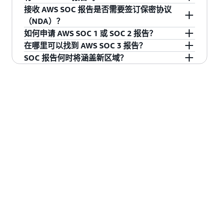
AWS 每季度发布一次 SOC 1 报告，每年发布两次
接收 AWS SOC 报告是否需要签订保密协议
Organization Relevant to Security, Availability,
SOC 2 和 3 报告。每份报告涵盖过去 12 个月的情
AWS SOC 1 审计的执行符合鉴证业务国际准则第
（NDA）？
Processing Integrity, Confidentiality, or
况。报告发布日期受多种因素影响，但新报告通
3402 号（ISAE 3402）。需要 ISAE 3402 报告的
如何申请 AWS SOC 1 或 SOC 2 报告？
Privacy）”（SOC 2®）；TSP 第 100A 节“2017
常在报告期结束后的 9 - 10 周左右发布。
客户应使用 AWS Artifact（一个允许按需访问
查阅 AWS SOC 1 和 SOC 2 报告时需要签订
在哪里可以找到 AWS SOC 3 报告？
年有关安全性、可用性、处理完整性、机密性和
AWS 合规性报告的自助式门户）请求 AWS SOC 1
NDA。AWS SOC 3 报告是公开发布的 AWS SOC 2
客户可使用 AWS Artifact（允许按需访问 AWS 合
隐私的信任服务标准（2017 Trust Services
SOC 报告何时将涵盖新区域？
春季周期：（4 月 1 日 - 次年 3 月 31 日）
II 类报告。您可以登录
AWS 管理控制台中的 AWS
报告摘要。AWS SOC 3 报告概述了 AWS 如何满足
规性报告的自助式门户）获取 AWS SOC 1 和 SOC
AWS 网站上公开发布了最新的
AWS SOC 3 报告
。
Criteria for Security, Availability, Processing
[SOC 1/2/3 报告大约在 5 月下旬发布]
Artifact
或通过
AWS Artifact 入门
了解更多信息。
SOC 2 中的 AICPA 信任服务标准，并附加了外部
2 报告。您可以登录
AWS 管理控制台中的 AWS
AWS 每季度发布 SOC 1 报告，每年发布两次 SOC
Integrity, Confidentiality, and Privacy）”
审计员对运行控制措施的意见。可在 AWS 网站上
夏季周期：（7 月 1 日 - 次年 6 月 30 日）[仅
Artifact
或通过
AWS Artifact 入门
了解更多信息。
2/3 报告。每份报告涵盖 12 个月的周期。在适当
（AICPA，简称“2017 年信托服务标准”）
阅读最新的
发布 SOC 1 报告，大约在 8 月下旬发布]
AWS SOC 3 报告
。
的情况下，我们将在下一个可用的审核周期中将
新区域范围纳入我们的 SOC 报告中。
秋季周期：（10 月 1 日 - 次年 9 月 30 日）
SOC 3：安全性、可用性、机密性和隐私性
[SOC 1/2/3 报告大约在 11 月下旬发布]
SSAE 第 18 号“鉴证标准：澄清和重编码
（Attestation Standards: Clarification and
冬季周期：（1 月 1 日 - 12 月 31 日）[仅发布
Recodification）”，其中包括 AT-C 第 105 节“所
SOC 1 报告，大约在 2 月下旬发布]
有鉴证业务的通用概念（Concepts Common to
All Attestation Engagements）”和 AT-C 第 205
节“审查业务（Examination Engagements）”；
TSP 第 100A 节“2017 年有关安全性、可用性、
处理完整性、机密性和隐私的信任服务标准