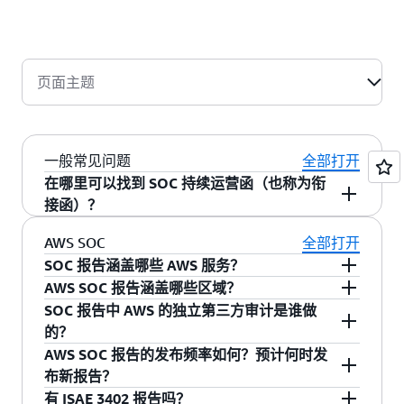
一份面向公众的报告，表明 AWS 符合 AICPA 信
客户管理和他们的审计师
部控制（ICFR）的有效性进行评测并提出观点。
a Service Organization Relevant to User Entities’
托服务的安全性、可用性、机密性和隐私性标准
Internal Control Over Financial Reporting）”。
SOC 2：安全性、可用性、机密性和隐私性
SOC 1
SOC 2：安全性、可用性、机密性和隐私性
AICPA 指南“服务组织：就与用户实体对财务报告
有业务需求的用户
12 个月：将于 3 月 31 日、6 月 30 日、9 月 30
向有业务需求的客户和用户提供对与系统安全
的内部控制有关的服务组织的控制审查提出报告
页面主题
日、12 月 31 日结束
性、可用性、机密性和隐私性相关的 AWS 控制环
（Service Organizations: Reporting on an
SOC 3：安全性、可用性、机密性和隐私性
境的独立评测。
Examination of Controls at a Service
点击
此处
了解公开发布的内容
SOC 2：安全性、可用性、机密性和隐私性
Organization Relevant to User Entities’ Internal
12 个月：将于 3 月 31 日、9 月 30 日结束
SOC 3：安全性、可用性、机密性和隐私性
一般常见问题
全部打开
Control Over Financial Reporting）”（SOC 1®）
向有业务需求的客户和用户提供对与系统安全
在哪里可以找到 SOC 持续运营函（也称为衔
SOC 3：安全性、可用性、机密性和隐私性
性、可用性、机密性和隐私性相关的 AWS 控制环
接函）？
SOC 2：安全性、可用性、机密性和隐私性
12 个月：将于 3 月 31 日、9 月 30 日结束
境的独立评测，而不公开 AWS 内部信息。
SSAE 第 18 号“鉴证标准：澄清和重编码
针对 AWS 的 SOC 1 和 SOC 2 报告的 SOC 持续运
AWS SOC
全部打开
（Attestation Standards: Clarification and
营函（也叫衔接函或 COL）每月更新，可在
SOC 报告涵盖哪些 AWS 服务？
Recodification）”，其中包括 AT-C 第 105 节“所
Artifact 平台获取（标题：SOC 持续运营函）。该
AWS SOC 报告涵盖哪些区域？
有鉴证业务的通用概念（Concepts Common to
SOC 报告目前涵盖的 AWS 服务可在
按合规性计划
持续运营函通常在每月第一周发布，涵盖的时间
SOC 报告中 AWS 的独立第三方审计是谁做
All Attestation Engagements）”和 AT-C 第 205
提供的范围内 AWS 服务
中找到。如果您想要了解
有关所有范围内区域的完整列表，请参阅
AWS
段为上次发布的 SOC 报告日期至该持续运营函发
的？
节“审查业务（Examination Engagements）”；
有关使用这些服务的更多信息，并且/或者想了解
SOC 3 报告
。
布之日。
AWS SOC 报告的发布频率如何？预计何时发
AICPA 指南“就服务组织中与安全性、可用性、处
其他服务，请
联系我们
。
安永会计师事务所执行 AWS SOC 1、SOC 2 及
布新报告？
理完整性、机密性或隐私相关的控制提出报告
SOC 3 审计。
有 ISAE 3402 报告吗？
（Reporting on Controls at a Service